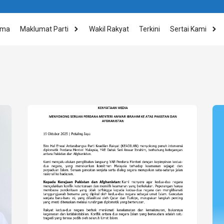
ama
Maklumat Parti
Wakil Rakyat
Terkini
Sertai Kami