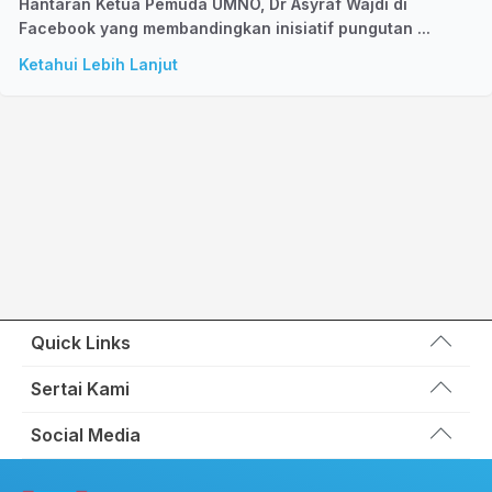
Hantaran Ketua Pemuda UMNO, Dr Asyraf Wajdi di
Facebook yang membandingkan inisiatif pungutan ...
Ketahui Lebih Lanjut
Quick Links
Wakil Rakyat
Sertai Kami
Kemas Kini
Portal Anggota KEADILAN
Social Media
Hubungi Kami
Permohonan Kad Keanggotaan
Sumbangan
Facebook KEADILAN
Permohonan Pertukaran Cabang