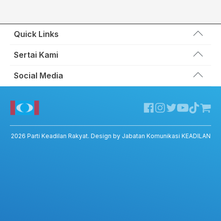
Quick Links
Wakil Rakyat
Sertai Kami
Kemas Kini
Portal Anggota KEADILAN
Social Media
Hubungi Kami
Permohonan Kad Keanggotaan
Sumbangan
Facebook KEADILAN
Permohonan Pertukaran Cabang
Twitter KEADILAN
Channel Telegram KEADILAN
Kedai KEADILAN
2026
Parti Keadilan Rakyat
. Design by Jabatan Komunikasi KEADILAN
ADIL – Privacy Policy
ADIL App – T&C