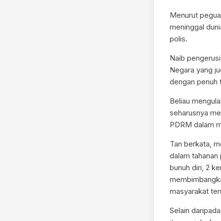
Menurut peguam
meninggal duni
polis.
Naib pengerus
Negara yang ju
dengan penuh t
Beliau mengula
seharusnya men
PDRM dalam me
Tan berkata, m
dalam tahanan 
bunuh diri, 2 k
membimbangkan 
masyarakat ter
Selain daripad