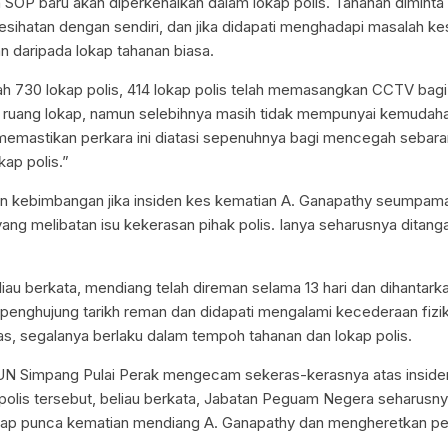
 SOP baru akan diperkenalkan dalam lokap polis. Tahanan diminta u
esihatan dengan sendiri, dan jika didapati menghadapi masalah k
n daripada lokap tahanan biasa.
ah 730 lokap polis, 414 lokap polis telah memasangkan CCTV ba
ruang lokap, namun selebihnya masih tidak mempunyai kemudaha
memastikan perkara ini diatasi sepenuhnya bagi mencegah sebara
kap polis.”
n kebimbangan jika insiden kes kematian A. Ganapathy seumpam
ang melibatan isu kekerasan pihak polis. Ianya seharusnya ditang
eliau berkata, mendiang telah direman selama 13 hari dan dihantark
penghujung tarikh reman dan didapati mengalami kecederaan fizik
elas, segalanya berlaku dalam tempoh tahanan dan lokap polis.
UN Simpang Pulai Perak mengecam sekeras-kerasnya atas inside
polis tersebut, beliau berkata, Jabatan Peguam Negera seharus
dap punca kematian mendiang A. Ganapathy dan mengheretkan pe