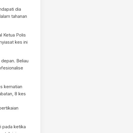
dapati dia
dalam tahanan
 Ketua Polis
yiasat kes ini
 depan. Beliau
ofesionalise
es kematian
ubatan, 8 kes
ertikaian
i pada ketika