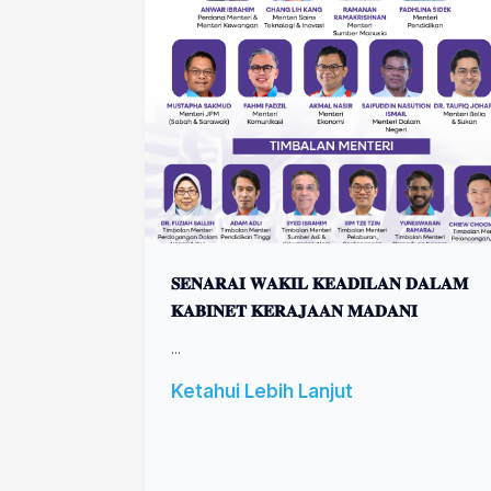
𝐒𝐄𝐍𝐀𝐑𝐀𝐈 𝐖𝐀𝐊𝐈𝐋 𝐊𝐄𝐀𝐃𝐈𝐋𝐀𝐍 𝐃𝐀𝐋𝐀𝐌
𝐊𝐀𝐁𝐈𝐍𝐄𝐓 𝐊𝐄𝐑𝐀𝐉𝐀𝐀𝐍 𝐌𝐀𝐃𝐀𝐍𝐈
...
Ketahui Lebih Lanjut