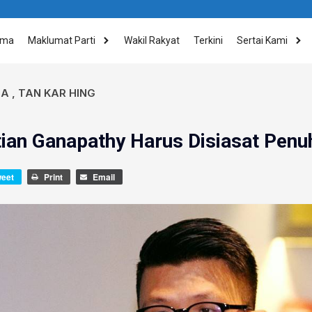
ama
Maklumat Parti
Wakil Rakyat
Terkini
Sertai Kami
IA
,
TAN KAR HING
ian Ganapathy Harus Disiasat Penu
weet
Print
Email