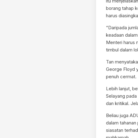
itu menjelaskan
borang tahap k
harus diasingka
“Daripada juml
keadaan dalam 
Menteri harus 
timbul dalam lo
Tan menyataka
George Floyd y
penuh cermat.
Lebih lanjut, b
Selayang pada 
dan kritikal. J
Beliau juga AD
dalam tahanan 
siasatan terha
mahkamah.