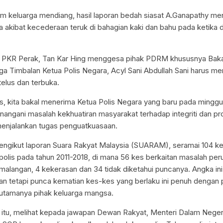
 keluarga mendiang, hasil laporan bedah siasat A.Ganapathy men
a akibat kecederaan teruk di bahagian kaki dan bahu pada ketika 
i PKR Perak, Tan Kar Hing menggesa pihak PDRM khususnya Bakal
ga Timbalan Ketua Polis Negara, Acyl Sani Abdullah Sani harus men
elus dan terbuka.
s, kita bakal menerima Ketua Polis Negara yang baru pada minggu
angani masalah kekhuatiran masyarakat terhadap integriti dan pr
njalankan tugas penguatkuasaan.
engikut laporan Suara Rakyat Malaysia (SUARAM), seramai 104 k
polis pada tahun 2011-2018, di mana 56 kes berkaitan masalah per
emalangan, 4 kekerasan dan 34 tidak diketahui puncanya. Angka ini
tetapi punca kematian kes-kes yang berlaku ini penuh dengan p
utamanya pihak keluarga mangsa.
a itu, melihat kepada jawapan Dewan Rakyat, Menteri Dalam Neger