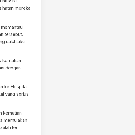
ntuk isi
esihatan mereka
gi memantau
n tersebut.
ng salahlaku
a kematian
ani dengan
an ke Hospital
al yang serius
n kematian
nya memulakan
salah ke