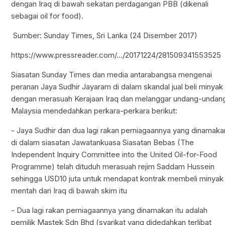
dengan Iraq di bawah sekatan perdagangan PBB (dikenali
sebagai oil for food).
Sumber: Sunday Times, Sri Lanka (24 Disember 2017)
https://www.pressreader.com/.../20171224/281509341553525
Siasatan Sunday Times dan media antarabangsa mengenai
peranan Jaya Sudhir Jayaram di dalam skandal jual beli minyak
dengan merasuah Kerajaan Iraq dan melanggar undang-undan
Malaysia mendedahkan perkara-perkara berikut:
- Jaya Sudhir dan dua lagi rakan perniagaannya yang dinamaka
di dalam siasatan Jawatankuasa Siasatan Bebas (The
Independent Inquiry Committee into the United Oil-for-Food
Programme) telah dituduh merasuah rejim Saddam Hussein
sehingga USD10 juta untuk mendapat kontrak membeli minyak
mentah dari Iraq di bawah skim itu
- Dua lagi rakan perniagaannya yang dinamakan itu adalah
pemilik Mastek Sdn Bhd (syarikat yang didedahkan terlibat