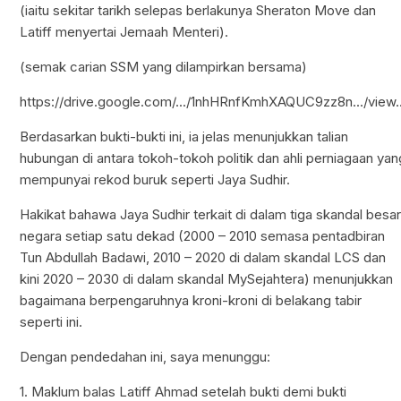
(iaitu sekitar tarikh selepas berlakunya Sheraton Move dan
Latiff menyertai Jemaah Menteri).
(semak carian SSM yang dilampirkan bersama)
https://drive.google.com/.../1nhHRnfKmhXAQUC9zz8n.../view..
Berdasarkan bukti-bukti ini, ia jelas menunjukkan talian
hubungan di antara tokoh-tokoh politik dan ahli perniagaan yan
mempunyai rekod buruk seperti Jaya Sudhir.
Hakikat bahawa Jaya Sudhir terkait di dalam tiga skandal besa
negara setiap satu dekad (2000 – 2010 semasa pentadbiran
Tun Abdullah Badawi, 2010 – 2020 di dalam skandal LCS dan
kini 2020 – 2030 di dalam skandal MySejahtera) menunjukkan
bagaimana berpengaruhnya kroni-kroni di belakang tabir
seperti ini.
Dengan pendedahan ini, saya menunggu:
1. Maklum balas Latiff Ahmad setelah bukti demi bukti