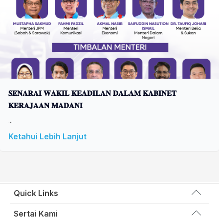
𝐒𝐄𝐍𝐀𝐑𝐀𝐈 𝐖𝐀𝐊𝐈𝐋 𝐊𝐄𝐀𝐃𝐈𝐋𝐀𝐍 𝐃𝐀𝐋𝐀𝐌 𝐊𝐀𝐁𝐈𝐍𝐄𝐓
𝐊𝐄𝐑𝐀𝐉𝐀𝐀𝐍 𝐌𝐀𝐃𝐀𝐍𝐈
...
Ketahui Lebih Lanjut
Quick Links
Wakil Rakyat
Sertai Kami