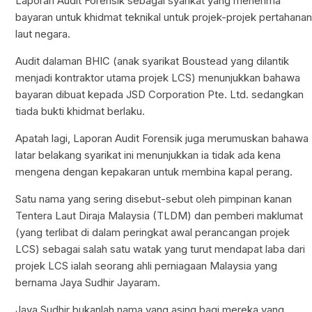
Laporan Audit Forensik sebagai syarikat yang menerima
bayaran untuk khidmat teknikal untuk projek-projek pertahana
laut negara.
Audit dalaman BHIC (anak syarikat Boustead yang dilantik
menjadi kontraktor utama projek LCS) menunjukkan bahawa
bayaran dibuat kepada JSD Corporation Pte. Ltd. sedangkan
tiada bukti khidmat berlaku.
Apatah lagi, Laporan Audit Forensik juga merumuskan bahawa
latar belakang syarikat ini menunjukkan ia tidak ada kena
mengena dengan kepakaran untuk membina kapal perang.
Satu nama yang sering disebut-sebut oleh pimpinan kanan
Tentera Laut Diraja Malaysia (TLDM) dan pemberi maklumat
(yang terlibat di dalam peringkat awal perancangan projek
LCS) sebagai salah satu watak yang turut mendapat laba dari
projek LCS ialah seorang ahli perniagaan Malaysia yang
bernama Jaya Sudhir Jayaram.
Jaya Sudhir bukanlah nama yang asing bagi mereka yang