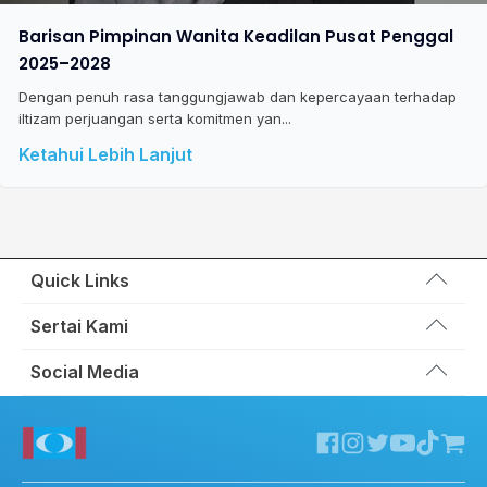
Barisan Pimpinan Wanita Keadilan Pusat Penggal
2025–2028
Dengan penuh rasa tanggungjawab dan kepercayaan terhadap
iltizam perjuangan serta komitmen yan...
Ketahui Lebih Lanjut
Quick Links
Wakil Rakyat
Sertai Kami
Kemas Kini
Portal Anggota KEADILAN
Social Media
Hubungi Kami
Permohonan Kad Keanggotaan
Sumbangan
Facebook KEADILAN
Permohonan Pertukaran Cabang
Twitter KEADILAN
Channel Telegram KEADILAN
Kedai KEADILAN