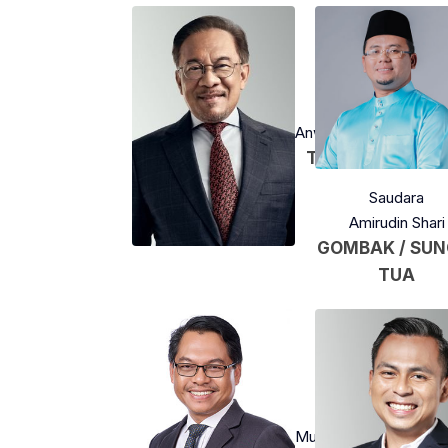
Saudara
Anwar Ibrahim
TAMBUN
Saudara
Amirudin Shari
GOMBAK / SUN
TUA
Saudara
Mustapha Sakmud