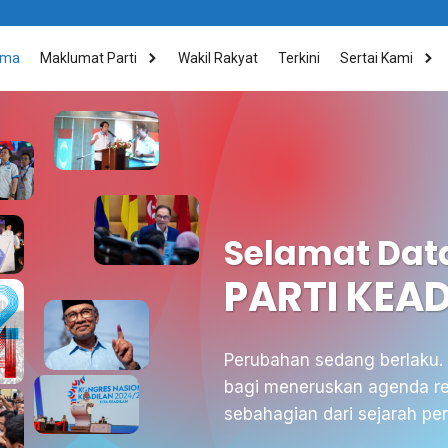
ama
Maklumat Parti
Wakil Rakyat
Terkini
Sertai Kami
Selamat Dat
PARTI KEA
Perubahan sedang berlaku.
bagi meneruskan agenda re
sebahagian dari sejarah per