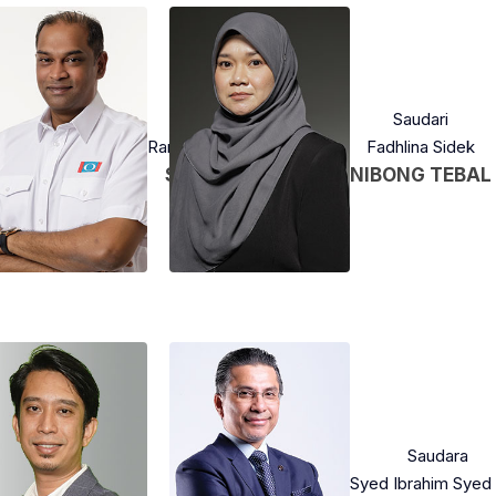
Saudara
Saudari
Ramanan Ramakrishnan
Fadhlina Sidek
SUNGAI BULOH
NIBONG TEBAL
audara
Saudara
Saudara
ufiq Johari
Adam Adli
Syed Ibrahim Syed