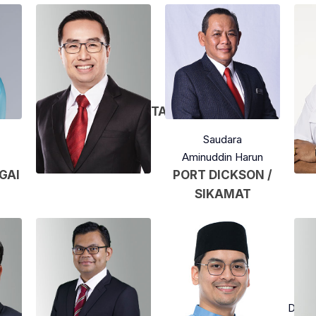
Saudara
Chang Lih Kang
TANJONG MALIM
Saudara
Aminuddin Harun
GAI
PORT DICKSON /
SIKAMAT
Saudara
S
Fahmi Fadzil
Dr. Ta