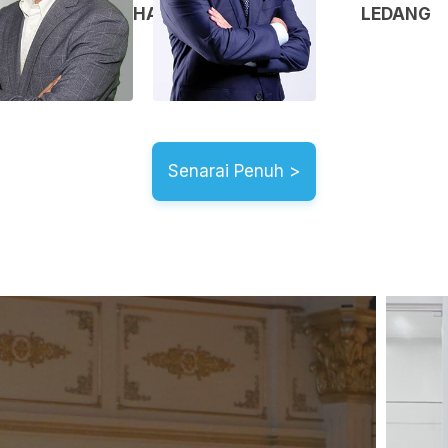
AI PETANI
HANG TUAH JAYA
LEDANG
Senarai Penuh >