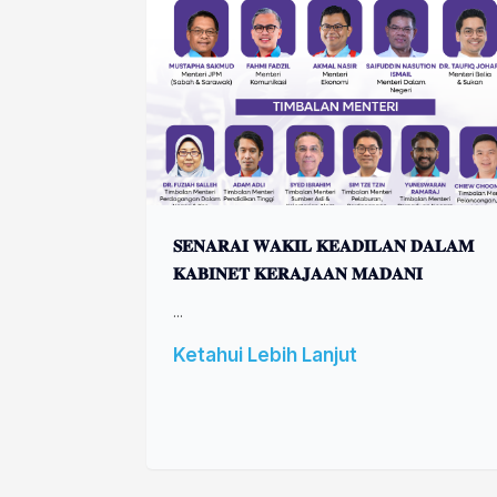
𝐒𝐄𝐍𝐀𝐑𝐀𝐈 𝐖𝐀𝐊𝐈𝐋 𝐊𝐄𝐀𝐃𝐈𝐋𝐀𝐍 𝐃𝐀𝐋𝐀𝐌
𝐊𝐀𝐁𝐈𝐍𝐄𝐓 𝐊𝐄𝐑𝐀𝐉𝐀𝐀𝐍 𝐌𝐀𝐃𝐀𝐍𝐈
...
Ketahui Lebih Lanjut