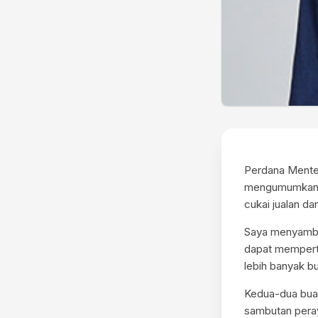
Perdana Menter
mengumumkan b
cukai jualan d
Saya menyambu
dapat mempert
lebih banyak b
Kedua-dua buah
sambutan peray