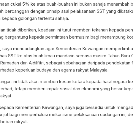
ngenaan cukai 5% ke atas buah-buahan ini bukan sahaja menambah
h bercanggah dengan prinsip asal pelaksanaan SST yang dikatak
kepada golongan tertentu sahaja.
ian tidak diberikan, keadaan ini turut memberi tekanan kepada pen
ng bergantung kepada permintaan bermusim bagi menampung kos
u, saya mencadangkan agar Kementerian Kewangan mempertimb
has SST ke atas buah limau mandarin semasa musim Tahun Baru 
amadan dan Aidilfitri, sebagai sebahagian daripada pendekatan f
terhadap keperluan budaya dan agama rakyat Malaysia.
angan ini tidak akan memberi kesan ketara kepada hasil negara ker
erhad, tetapi memberi impak sosial dan ekonomi yang besar kep
rakyat.
 kepada Kementerian Kewangan, saya juga bersedia untuk menga
anjut bagi memperhalusi mekanisme pelaksanaan cadangan ini, d
beban rakyat.