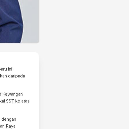
ru ini
kan daripada
an Kewangan
ai SST ke atas
n dengan
ari Raya