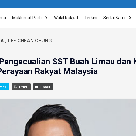
ama
Maklumat Parti
Wakil Rakyat
Terkini
Sertai Kami
IA
,
LEE CHEAN CHUNG
Pengecualian SST Buah Limau dan
erayaan Rakyat Malaysia
weet
Print
Email