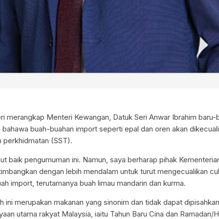
i merangkap Menteri Kewangan, Datuk Seri Anwar Ibrahim baru-ba
ahawa buah-buahan import seperti epal dan oren akan dikecuali
an perkhidmatan (SST).
t baik pengumuman ini. Namun, saya berharap pihak Kementeri
imbangkan dengan lebih mendalam untuk turut mengecualikan cuk
uah import, terutamanya buah limau mandarin dan kurma.
 ini merupakan makanan yang sinonim dan tidak dapat dipisahka
aan utama rakyat Malaysia, iaitu Tahun Baru Cina dan Ramadan/H