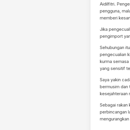
Aidilfitri. Pe
pengguna, mala
memberi kesan 
Jika pengecual
pengimport ya
Sehubungan it
pengecualian k
kurma semasa R
yang sensitif 
Saya yakin cad
bermusim dan t
kesejahteraan 
Sebagai rakan
perbincangan l
mengurangkan 