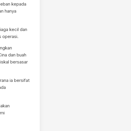
 beban kepada
an hanya
iaga kecil dan
 operasi.
angkan
Cina dan buah
iskal bersasar
ana ia bersifat
ada
dakan
emi