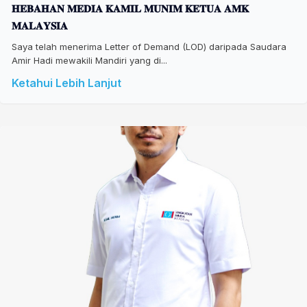
𝐇𝐄𝐁𝐀𝐇𝐀𝐍 𝐌𝐄𝐃𝐈𝐀 𝐊𝐀𝐌𝐈𝐋 𝐌𝐔𝐍𝐈𝐌 𝐊𝐄𝐓𝐔𝐀 𝐀𝐌𝐊
𝐌𝐀𝐋𝐀𝐘𝐒𝐈𝐀
Saya telah menerima Letter of Demand (LOD) daripada Saudara
Amir Hadi mewakili Mandiri yang di...
Ketahui Lebih Lanjut