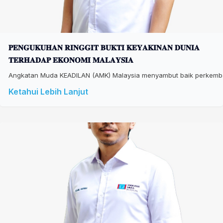
𝐏𝐄𝐍𝐆𝐔𝐊𝐔𝐇𝐀𝐍 𝐑𝐈𝐍𝐆𝐆𝐈𝐓 𝐁𝐔𝐊𝐓𝐈 𝐊𝐄𝐘𝐀𝐊𝐈𝐍𝐀𝐍 𝐃𝐔𝐍𝐈𝐀
𝐓𝐄𝐑𝐇𝐀𝐃𝐀𝐏 𝐄𝐊𝐎𝐍𝐎𝐌𝐈 𝐌𝐀𝐋𝐀𝐘𝐒𝐈𝐀
Angkatan Muda KEADILAN (AMK) Malaysia menyambut baik perkembang
Ketahui Lebih Lanjut