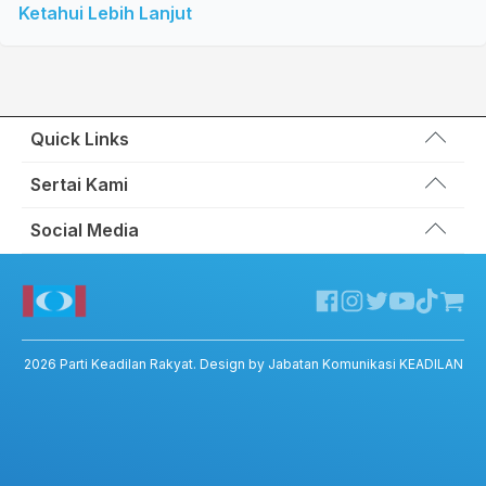
Ketahui Lebih Lanjut
Quick Links
Wakil Rakyat
Sertai Kami
Kemas Kini
Portal Anggota KEADILAN
Social Media
Hubungi Kami
Permohonan Kad Keanggotaan
Sumbangan
Facebook KEADILAN
Permohonan Pertukaran Cabang
Twitter KEADILAN
Channel Telegram KEADILAN
Kedai KEADILAN
2026
Parti Keadilan Rakyat
. Design by Jabatan Komunikasi KEADILAN
ADIL – Privacy Policy
ADIL App – T&C