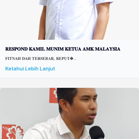
𝐑𝐄𝐒𝐏𝐎𝐍𝐃 𝐊𝐀𝐌𝐈𝐋 𝐌𝐔𝐍𝐈𝐌 𝐊𝐄𝐓𝐔𝐀 𝐀𝐌𝐊 𝐌𝐀𝐋𝐀𝐘𝐒𝐈𝐀
𝐅𝐈𝐓𝐍𝐀𝐇 𝐃𝐀𝐇 𝐓𝐄𝐑𝐒𝐄𝐁𝐀𝐑, 𝐑𝐄𝐏𝐔𝐓�...
Ketahui Lebih Lanjut