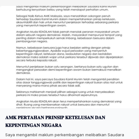
𝐀𝐌𝐊 𝐏𝐄𝐑𝐓𝐀𝐇𝐀𝐍 𝐏𝐑𝐈𝐍𝐒𝐈𝐏 𝐊𝐄𝐓𝐄𝐋𝐔𝐒𝐀𝐍 𝐃𝐀𝐍
𝐊𝐄𝐏𝐄𝐍𝐓𝐈𝐍𝐆𝐀𝐍 𝐍𝐄𝐆𝐀𝐑𝐀
Saya mengambil maklum perkembangan melibatkan Saudara