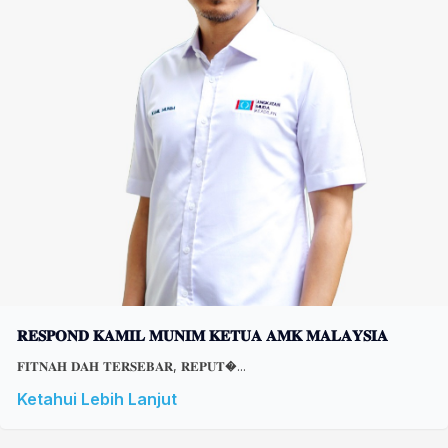
𝐑𝐄𝐒𝐏𝐎𝐍𝐃 𝐊𝐀𝐌𝐈𝐋 𝐌𝐔𝐍𝐈𝐌 𝐊𝐄𝐓𝐔𝐀 𝐀𝐌𝐊 𝐌𝐀𝐋𝐀𝐘𝐒𝐈𝐀
𝐅𝐈𝐓𝐍𝐀𝐇 𝐃𝐀𝐇 𝐓𝐄𝐑𝐒𝐄𝐁𝐀𝐑, 𝐑𝐄𝐏𝐔𝐓�...
Ketahui Lebih Lanjut