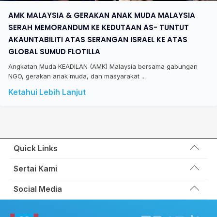
AMK MALAYSIA & GERAKAN ANAK MUDA MALAYSIA
SERAH MEMORANDUM KE KEDUTAAN AS- TUNTUT
AKAUNTABILITI ATAS SERANGAN ISRAEL KE ATAS
GLOBAL SUMUD FLOTILLA
Angkatan Muda KEADILAN (AMK) Malaysia bersama gabungan
NGO, gerakan anak muda, dan masyarakat ...
Ketahui Lebih Lanjut
Quick Links
Wakil Rakyat
Sertai Kami
Kemas Kini
Portal Anggota KEADILAN
Social Media
Hubungi Kami
Permohonan Kad Keanggotaan
Sumbangan
Facebook KEADILAN
Permohonan Pertukaran Cabang