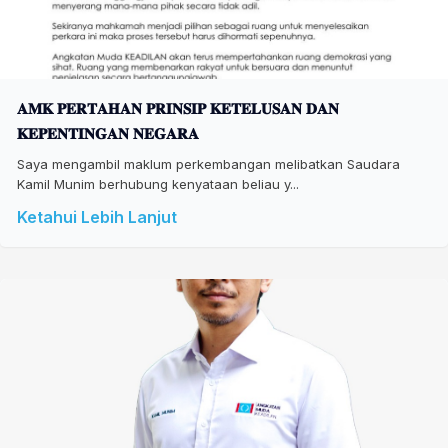
𝐀𝐌𝐊 𝐏𝐄𝐑𝐓𝐀𝐇𝐀𝐍 𝐏𝐑𝐈𝐍𝐒𝐈𝐏 𝐊𝐄𝐓𝐄𝐋𝐔𝐒𝐀𝐍 𝐃𝐀𝐍
𝐊𝐄𝐏𝐄𝐍𝐓𝐈𝐍𝐆𝐀𝐍 𝐍𝐄𝐆𝐀𝐑𝐀
Saya mengambil maklum perkembangan melibatkan Saudara
Kamil Munim berhubung kenyataan beliau y...
Ketahui Lebih Lanjut