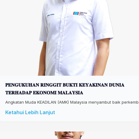
𝐏𝐄𝐍𝐆𝐔𝐊𝐔𝐇𝐀𝐍 𝐑𝐈𝐍𝐆𝐆𝐈𝐓 𝐁𝐔𝐊𝐓𝐈 𝐊𝐄𝐘𝐀𝐊𝐈𝐍𝐀𝐍 𝐃𝐔𝐍𝐈𝐀
𝐓𝐄𝐑𝐇𝐀𝐃𝐀𝐏 𝐄𝐊𝐎𝐍𝐎𝐌𝐈 𝐌𝐀𝐋𝐀𝐘𝐒𝐈𝐀
Angkatan Muda KEADILAN (AMK) Malaysia menyambut baik perkembang
Ketahui Lebih Lanjut