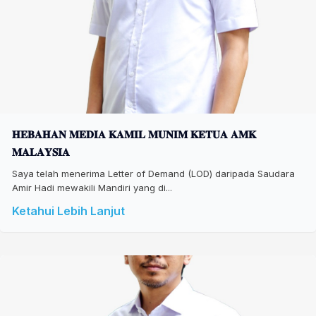
𝐇𝐄𝐁𝐀𝐇𝐀𝐍 𝐌𝐄𝐃𝐈𝐀 𝐊𝐀𝐌𝐈𝐋 𝐌𝐔𝐍𝐈𝐌 𝐊𝐄𝐓𝐔𝐀 𝐀𝐌𝐊
𝐌𝐀𝐋𝐀𝐘𝐒𝐈𝐀
Saya telah menerima Letter of Demand (LOD) daripada Saudara
Amir Hadi mewakili Mandiri yang di...
Ketahui Lebih Lanjut