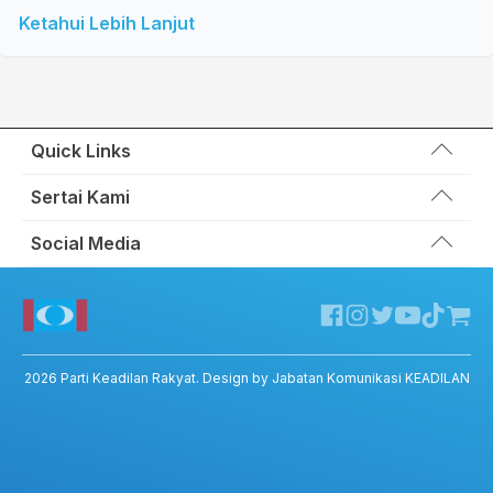
Ketahui Lebih Lanjut
Quick Links
Wakil Rakyat
Sertai Kami
Kemas Kini
Portal Anggota KEADILAN
Social Media
Hubungi Kami
Permohonan Kad Keanggotaan
Sumbangan
Facebook KEADILAN
Permohonan Pertukaran Cabang
Twitter KEADILAN
Channel Telegram KEADILAN
Kedai KEADILAN
2026
Parti Keadilan Rakyat
. Design by Jabatan Komunikasi KEADILAN
ADIL – Privacy Policy
ADIL App – T&C