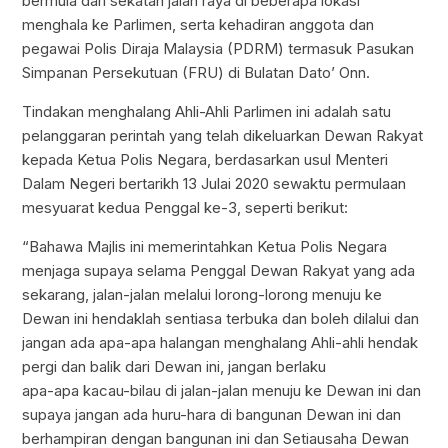
bermula dari sekatan jalan raya di beberapa lokasi
menghala ke Parlimen, serta kehadiran anggota dan
pegawai Polis Diraja Malaysia (PDRM) termasuk Pasukan
Simpanan Persekutuan (FRU) di Bulatan Dato’ Onn.
Tindakan menghalang Ahli-Ahli Parlimen ini adalah satu
pelanggaran perintah yang telah dikeluarkan Dewan Rakyat
kepada Ketua Polis Negara, berdasarkan usul Menteri
Dalam Negeri bertarikh 13 Julai 2020 sewaktu permulaan
mesyuarat kedua Penggal ke-3, seperti berikut:
“Bahawa Majlis ini memerintahkan Ketua Polis Negara
menjaga supaya selama Penggal Dewan Rakyat yang ada
sekarang, jalan-jalan melalui lorong-lorong menuju ke
Dewan ini hendaklah sentiasa terbuka dan boleh dilalui dan
jangan ada apa-apa halangan menghalang Ahli-ahli hendak
pergi dan balik dari Dewan ini, jangan berlaku
apa-apa kacau-bilau di jalan-jalan menuju ke Dewan ini dan
supaya jangan ada huru-hara di bangunan Dewan ini dan
berhampiran dengan bangunan ini dan Setiausaha Dewan