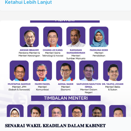
Ketahui Lebih Lanjut
𝐒𝐄𝐍𝐀𝐑𝐀𝐈 𝐖𝐀𝐊𝐈𝐋 𝐊𝐄𝐀𝐃𝐈𝐋𝐀𝐍 𝐃𝐀𝐋𝐀𝐌 𝐊𝐀𝐁𝐈𝐍𝐄𝐓