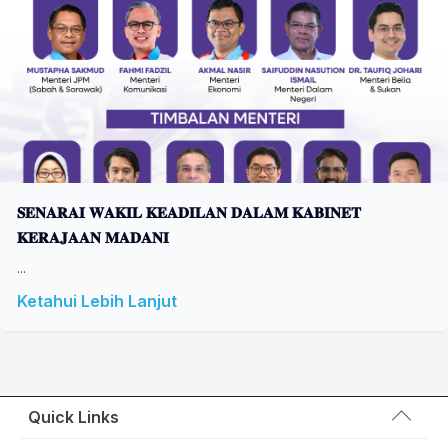
𝐒𝐄𝐍𝐀𝐑𝐀𝐈 𝐖𝐀𝐊𝐈𝐋 𝐊𝐄𝐀𝐃𝐈𝐋𝐀𝐍 𝐃𝐀𝐋𝐀𝐌 𝐊𝐀𝐁𝐈𝐍𝐄𝐓
𝐊𝐄𝐑𝐀𝐉𝐀𝐀𝐍 𝐌𝐀𝐃𝐀𝐍𝐈
...
Ketahui Lebih Lanjut
Quick Links