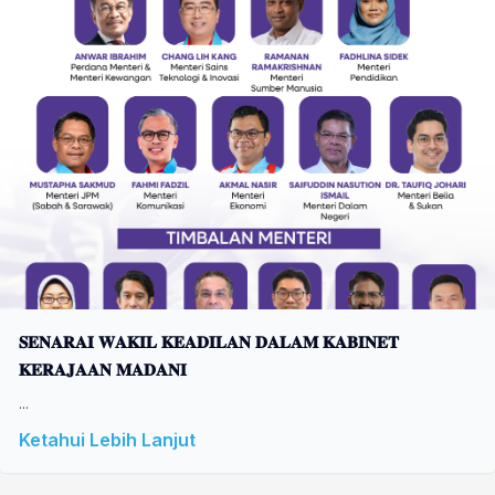
𝐒𝐄𝐍𝐀𝐑𝐀𝐈 𝐖𝐀𝐊𝐈𝐋 𝐊𝐄𝐀𝐃𝐈𝐋𝐀𝐍 𝐃𝐀𝐋𝐀𝐌 𝐊𝐀𝐁𝐈𝐍𝐄𝐓
𝐊𝐄𝐑𝐀𝐉𝐀𝐀𝐍 𝐌𝐀𝐃𝐀𝐍𝐈
...
Ketahui Lebih Lanjut