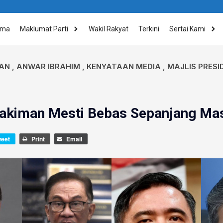
ama
Maklumat Parti
Wakil Rakyat
Terkini
Sertai Kami
AN
,
ANWAR IBRAHIM
,
KENYATAAN MEDIA
,
MAJLIS PRES
akiman Mesti Bebas Sepanjang Ma
weet
Print
Email