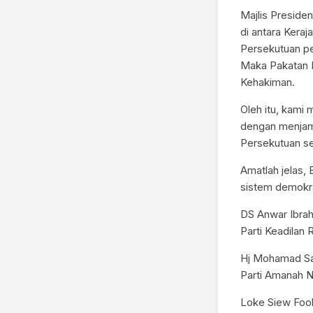
Majlis Presid
di antara Kera
Persekutuan p
Maka Pakatan 
Kehakiman.
Oleh itu, kami
dengan menjam
Persekutuan se
Amatlah jelas
sistem demokras
DS Anwar Ibra
Parti Keadilan
Hj Mohamad S
Parti Amanah
Loke Siew Foo