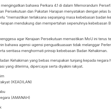
en mengingatkan bahawa Perkara 4.1 di dalam Memorandum Pers
jaan Persekutuan dan Pakatan Harapan menyatakan dengan jelas 
erlu “memastikan terlaksana sepanjang masa kebebasan badan k
Harapan mendukung dan mempertahan sepenuhnya kebebasan B
 menggesa agar Kerajaan Persekutuan memastikan MoU ini terus t
in bahawa agensi-agensi penguatkuasaan tidak melanggar Perl
rta sentiasa menghormati prinsip kebebasan Badan Kehakiman.
, Badan Kehakiman yang bebas merupakan tunjang kepada negara
i yang diterima, dipercayai serta diyakini rakyat.
him
 Rakyat (KEADILAN)
abu
 Negara (AMANAH)
k