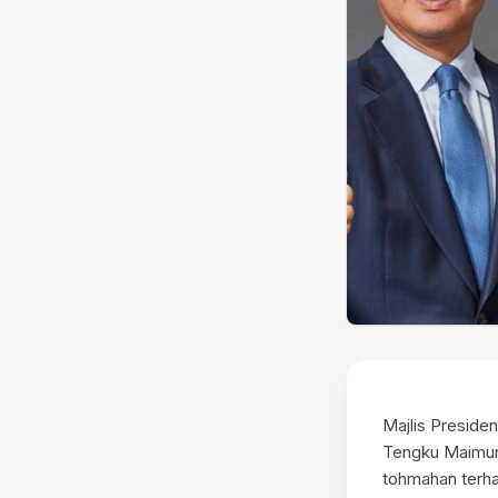
Majlis Presid
Tengku Maimun
tohmahan terha