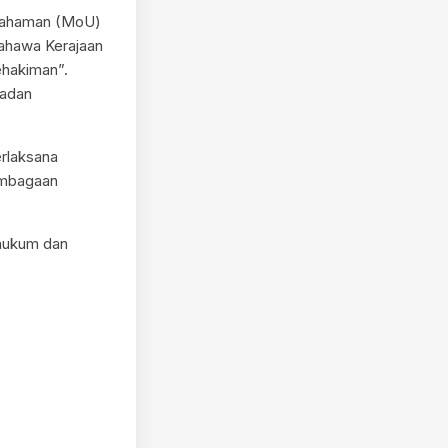
efahaman (MoU)
bahawa Kerajaan
ehakiman”.
adan
erlaksana
embagaan
 hukum dan