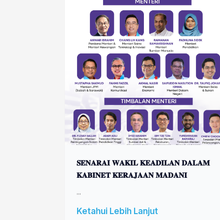
𝐒𝐄𝐍𝐀𝐑𝐀𝐈 𝐖𝐀𝐊𝐈𝐋 𝐊𝐄𝐀𝐃𝐈𝐋𝐀𝐍 𝐃𝐀𝐋𝐀𝐌
𝐊𝐀𝐁𝐈𝐍𝐄𝐓 𝐊𝐄𝐑𝐀𝐉𝐀𝐀𝐍 𝐌𝐀𝐃𝐀𝐍𝐈
...
Ketahui Lebih Lanjut