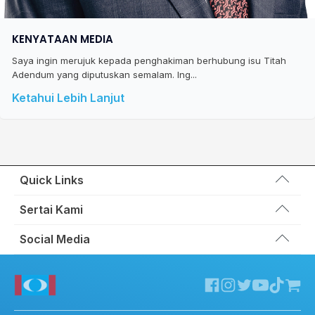
KENYATAAN MEDIA
Saya ingin merujuk kepada penghakiman berhubung isu Titah
Adendum yang diputuskan semalam. Ing...
Ketahui Lebih Lanjut
Quick Links
Wakil Rakyat
Sertai Kami
Kemas Kini
Portal Anggota KEADILAN
Social Media
Hubungi Kami
Permohonan Kad Keanggotaan
Sumbangan
Facebook KEADILAN
Permohonan Pertukaran Cabang
Twitter KEADILAN
Channel Telegram KEADILAN
Kedai KEADILAN