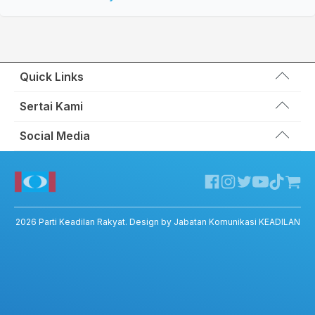
Quick Links
Wakil Rakyat
Sertai Kami
Kemas Kini
Portal Anggota KEADILAN
Social Media
Hubungi Kami
Permohonan Kad Keanggotaan
Sumbangan
Facebook KEADILAN
Permohonan Pertukaran Cabang
Twitter KEADILAN
Channel Telegram KEADILAN
Kedai KEADILAN
2026
Parti Keadilan Rakyat
. Design by Jabatan Komunikasi KEADILAN
ADIL – Privacy Policy
ADIL App – T&C