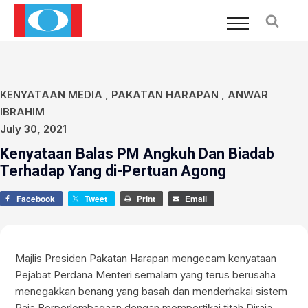
KENYATAAN MEDIA
,
PAKATAN HARAPAN
,
ANWAR
IBRAHIM
July 30, 2021
Kenyataan Balas PM Angkuh Dan Biadab
Terhadap Yang di-Pertuan Agong
Facebook
Tweet
Print
Email
Majlis Presiden Pakatan Harapan mengecam kenyataan
Pejabat Perdana Menteri semalam yang terus berusaha
menegakkan benang yang basah dan menderhakai sistem
Raja Berperlembagaan dengan mempertikai titah Diraja