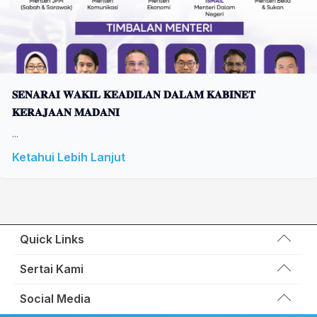
𝐒𝐄𝐍𝐀𝐑𝐀𝐈 𝐖𝐀𝐊𝐈𝐋 𝐊𝐄𝐀𝐃𝐈𝐋𝐀𝐍 𝐃𝐀𝐋𝐀𝐌 𝐊𝐀𝐁𝐈𝐍𝐄𝐓
𝐊𝐄𝐑𝐀𝐉𝐀𝐀𝐍 𝐌𝐀𝐃𝐀𝐍𝐈
...
Ketahui Lebih Lanjut
Quick Links
Wakil Rakyat
Sertai Kami
Kemas Kini
Portal Anggota KEADILAN
Social Media
Hubungi Kami
Permohonan Kad Keanggotaan
Sumbangan