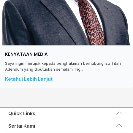
KENYATAAN MEDIA
Saya ingin merujuk kepada penghakiman berhubung isu Titah
Adendum yang diputuskan semalam. Ing...
Ketahui Lebih Lanjut
Quick Links
Wakil Rakyat
Sertai Kami
Kemas Kini