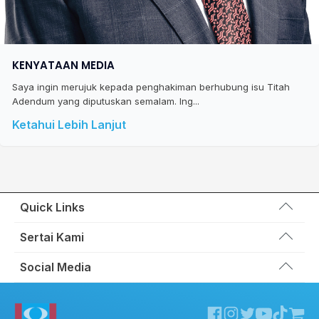
KENYATAAN MEDIA
Saya ingin merujuk kepada penghakiman berhubung isu Titah
Adendum yang diputuskan semalam. Ing...
Ketahui Lebih Lanjut
Quick Links
Wakil Rakyat
Sertai Kami
Kemas Kini
Portal Anggota KEADILAN
Social Media
Hubungi Kami
Permohonan Kad Keanggotaan
Sumbangan
Facebook KEADILAN
Permohonan Pertukaran Cabang
Twitter KEADILAN