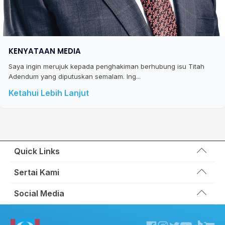
KENYATAAN MEDIA
Saya ingin merujuk kepada penghakiman berhubung isu Titah
Adendum yang diputuskan semalam. Ing...
Ketahui Lebih Lanjut
Quick Links
Wakil Rakyat
Sertai Kami
Kemas Kini
Portal Anggota KEADILAN
Social Media
Hubungi Kami
Permohonan Kad Keanggotaan
Sumbangan
Facebook KEADILAN
Permohonan Pertukaran Cabang
Twitter KEADILAN