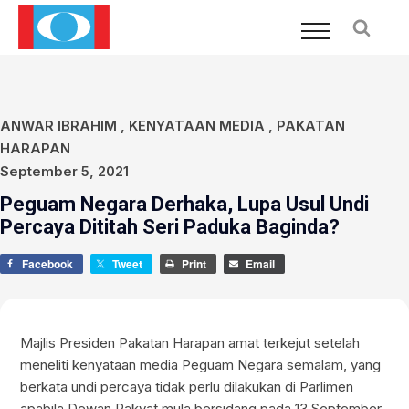
ANWAR IBRAHIM
,
KENYATAAN MEDIA
,
PAKATAN
HARAPAN
September 5, 2021
Peguam Negara Derhaka, Lupa Usul Undi
Percaya Dititah Seri Paduka Baginda?
Facebook
Tweet
Print
Email
Majlis Presiden Pakatan Harapan amat terkejut setelah
meneliti kenyataan media Peguam Negara semalam, yang
berkata undi percaya tidak perlu dilakukan di Parlimen
apabila Dewan Rakyat mula bersidang pada 13 September