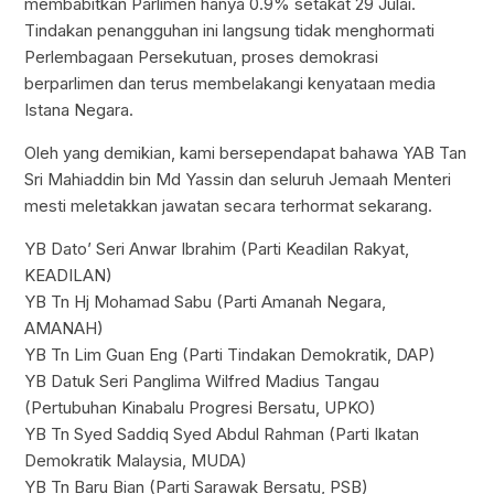
membabitkan Parlimen hanya 0.9% setakat 29 Julai.
Tindakan penangguhan ini langsung tidak menghormati
Perlembagaan Persekutuan, proses demokrasi
berparlimen dan terus membelakangi kenyataan media
Istana Negara.
Oleh yang demikian, kami bersependapat bahawa YAB Tan
Sri Mahiaddin bin Md Yassin dan seluruh Jemaah Menteri
mesti meletakkan jawatan secara terhormat sekarang.
YB Dato’ Seri Anwar Ibrahim (Parti Keadilan Rakyat,
KEADILAN)
YB Tn Hj Mohamad Sabu (Parti Amanah Negara,
AMANAH)
YB Tn Lim Guan Eng (Parti Tindakan Demokratik, DAP)
YB Datuk Seri Panglima Wilfred Madius Tangau
(Pertubuhan Kinabalu Progresi Bersatu, UPKO)
YB Tn Syed Saddiq Syed Abdul Rahman (Parti Ikatan
Demokratik Malaysia, MUDA)
YB Tn Baru Bian (Parti Sarawak Bersatu, PSB)