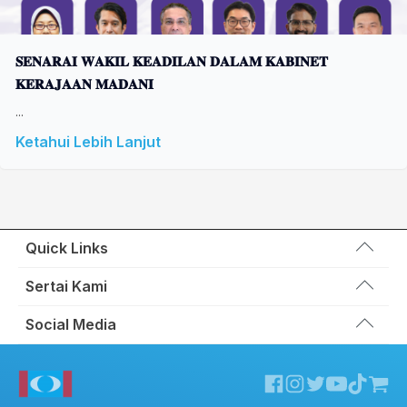
𝐒𝐄𝐍𝐀𝐑𝐀𝐈 𝐖𝐀𝐊𝐈𝐋 𝐊𝐄𝐀𝐃𝐈𝐋𝐀𝐍 𝐃𝐀𝐋𝐀𝐌 𝐊𝐀𝐁𝐈𝐍𝐄𝐓
𝐊𝐄𝐑𝐀𝐉𝐀𝐀𝐍 𝐌𝐀𝐃𝐀𝐍𝐈
...
Ketahui Lebih Lanjut
Quick Links
Wakil Rakyat
Sertai Kami
Kemas Kini
Portal Anggota KEADILAN
Social Media
Hubungi Kami
Permohonan Kad Keanggotaan
Sumbangan
Facebook KEADILAN
Permohonan Pertukaran Cabang
Twitter KEADILAN
Channel Telegram KEADILAN