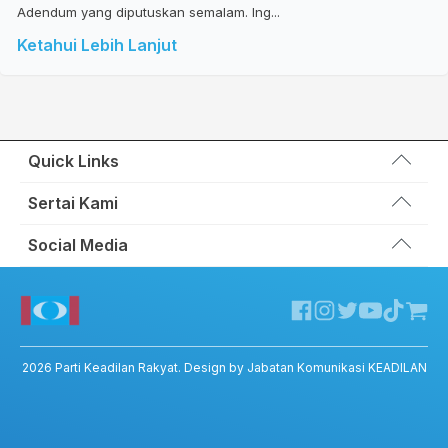
Adendum yang diputuskan semalam. Ing...
Ketahui Lebih Lanjut
Quick Links
Wakil Rakyat
Sertai Kami
Kemas Kini
Portal Anggota KEADILAN
Social Media
Hubungi Kami
Permohonan Kad Keanggotaan
Sumbangan
Facebook KEADILAN
Permohonan Pertukaran Cabang
Twitter KEADILAN
Channel Telegram KEADILAN
Kedai KEADILAN
2026
Parti Keadilan Rakyat
. Design by Jabatan Komunikasi KEADILAN
ADIL – Privacy Policy
ADIL App – T&C