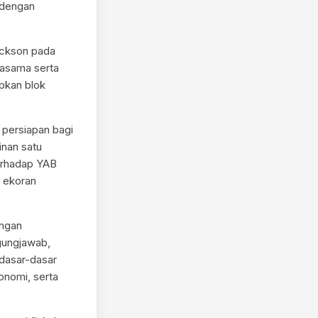
 dengan
ickson pada
jasama serta
pkan blok
 persiapan bagi
nan satu
terhadap YAB
 ekoran
engan
gungjawab,
dasar-dasar
onomi, serta