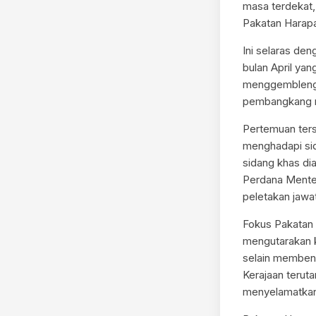
masa terdekat
Pakatan Harap
Ini selaras de
bulan April ya
menggembleng 
pembangkang m
Pertemuan ters
menghadapi si
sidang khas di
Perdana Mente
peletakan jawa
Fokus Pakatan
mengutarakan k
selain memben
Kerajaan terut
menyelamatkan