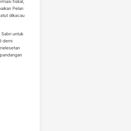
masi fiskal,
baikan Pelan
atut dikacau
 Sabri untuk
9 demi
emelesetan
a pandangan