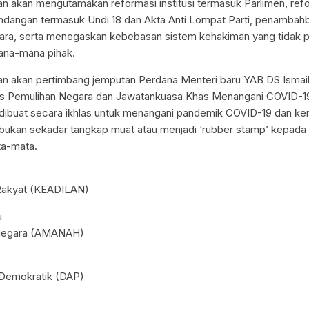
n akan mengutamakan reformasi institusi termasuk Parlimen, refor
ndangan termasuk Undi 18 dan Akta Anti Lompat Parti, penambah
ra, serta menegaskan kebebasan sistem kehakiman yang tidak p
ana-mana pihak.
n akan pertimbang jemputan Perdana Menteri baru YAB DS Ismail
lis Pemulihan Negara dan Jawatankuasa Khas Menangani COVID-1
dibuat secara ikhlas untuk menangani pandemik COVID-19 dan k
bukan sekadar tangkap muat atau menjadi ‘rubber stamp’ kepad
ta-mata.
 Rakyat (KEADILAN)
u
 Negara (AMANAH)
 Demokratik (DAP)