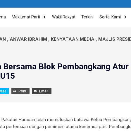
ama
Maklumat Parti
Wakil Rakyat
Terkini
Sertai Kami
AN
,
ANWAR IBRAHIM
,
KENYATAAN MEDIA
,
MAJLIS PRES
 Bersama Blok Pembangkang Atur
RU15
weet
Print
Email
en Pakatan Harapan telah memutuskan bahawa Ketua Pembangkan
tu pertemuan dengan pemimpin utama kesemua parti Pembangk