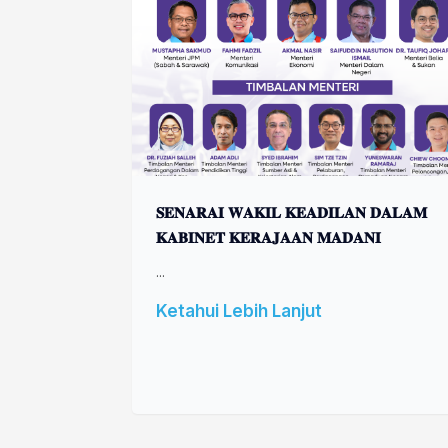
𝐒𝐄𝐍𝐀𝐑𝐀𝐈 𝐖𝐀𝐊𝐈𝐋 𝐊𝐄𝐀𝐃𝐈𝐋𝐀𝐍 𝐃𝐀𝐋𝐀𝐌
𝐊𝐀𝐁𝐈𝐍𝐄𝐓 𝐊𝐄𝐑𝐀𝐉𝐀𝐀𝐍 𝐌𝐀𝐃𝐀𝐍𝐈
...
Ketahui Lebih Lanjut