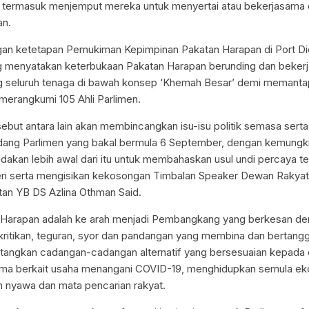
, termasuk menjemput mereka untuk menyertai atau bekerjasama
an.
ngan ketetapan Pemukiman Kepimpinan Pakatan Harapan di Port D
ng menyatakan keterbukaan Pakatan Harapan berunding dan beker
seluruh tenaga di bawah konsep ‘Khemah Besar’ demi memanta
erangkumi 105 Ahli Parlimen.
ebut antara lain akan membincangkan isu-isu politik semasa serta
dang Parlimen yang bakal bermula 6 September, dengan kemungki
adakan lebih awal dari itu untuk membahaskan usul undi percaya 
ri serta mengisikan kekosongan Timbalan Speaker Dewan Rakyat
tan YB DS Azlina Othman Said.
 Harapan adalah ke arah menjadi Pembangkang yang berkesan d
ritikan, teguran, syor dan pandangan yang membina dan bertang
tangkan cadangan-cadangan alternatif yang bersesuaian kepada 
ama berkait usaha menangani COVID-19, menghidupkan semula ek
 nyawa dan mata pencarian rakyat.