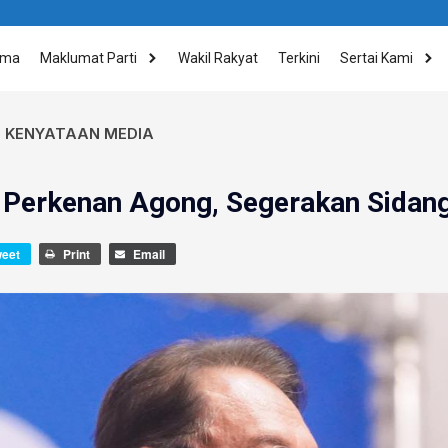
ama
Maklumat Parti
Wakil Rakyat
Terkini
Sertai Kami
,
KENYATAAN MEDIA
Perkenan Agong, Segerakan Sidang
weet
Print
Email