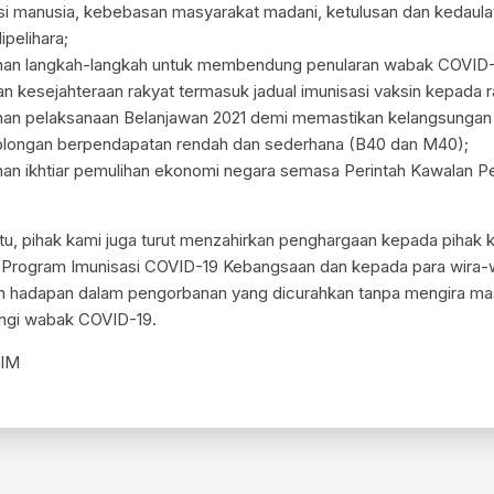
asi manusia, kebebasan masyarakat madani, ketulusan dan kedaul
pelihara;
nan langkah-langkah untuk membendung penularan wabak COVID
n kesejahteraan rakyat termasuk jadual imunisasi vaksin kepada r
an pelaksanaan Belanjawan 2021 demi memastikan kelangsungan 
olongan berpendapatan rendah dan sederhana (B40 dan M40);
an ikhtiar pemulihan ekonomi negara semasa Perintah Kawalan P
tu, pihak kami juga turut menzahirkan penghargaan kepada pihak 
 Program Imunisasi COVID-19 Kebangsaan dan kepada para wira-w
an hadapan dalam pengorbanan yang dicurahkan tanpa mengira ma
gi wabak COVID-19.
IM