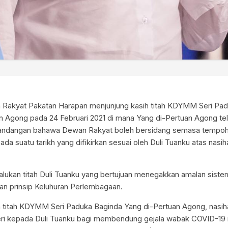
n Rakyat Pakatan Harapan menjunjung kasih titah KDYMM Seri Pa
n Agong pada 24 Februari 2021 di mana Yang di-Pertuan Agong te
andangan bahawa Dewan Rakyat boleh bersidang semasa tempoh
da suatu tarikh yang difikirkan sesuai oleh Duli Tuanku atas nas
lukan titah Duli Tuanku yang bertujuan menegakkan amalan sist
an prinsip Keluhuran Perlembagaan.
 titah KDYMM Seri Paduka Baginda Yang di-Pertuan Agong, nasih
ri kepada Duli Tuanku bagi membendung gejala wabak COVID-19 