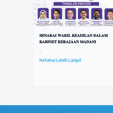
𝐒𝐄𝐍𝐀𝐑𝐀𝐈 𝐖𝐀𝐊𝐈𝐋 𝐊𝐄𝐀𝐃𝐈𝐋𝐀𝐍 𝐃𝐀𝐋𝐀𝐌
𝐊𝐀𝐁𝐈𝐍𝐄𝐓 𝐊𝐄𝐑𝐀𝐉𝐀𝐀𝐍 𝐌𝐀𝐃𝐀𝐍𝐈
...
Ketahui Lebih Lanjut