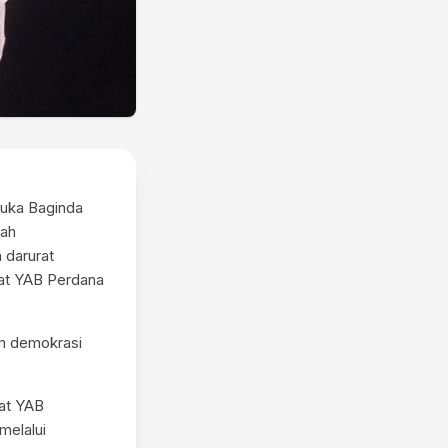
duka Baginda
lah
 darurat
ihat YAB Perdana
em demokrasi
at YAB
melalui