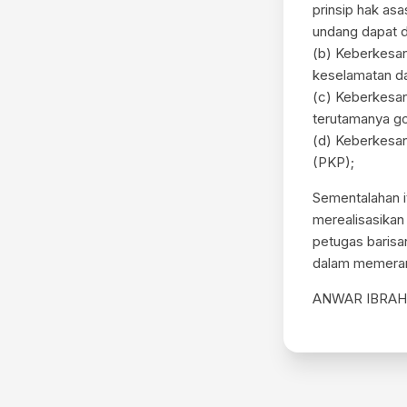
prinsip hak as
undang dapat di
(b) Keberkesa
keselamatan da
(c) Keberkesan
terutamanya g
(d) Keberkesan
(PKP);
Sementalahan i
merealisasikan
petugas baris
dalam memeran
ANWAR IBRAH