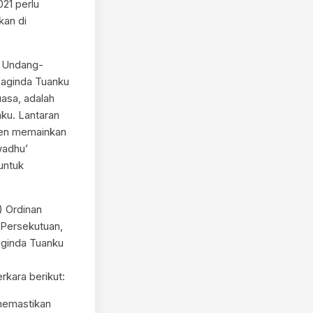
21 perlu
kan di
n Undang-
aginda Tuanku
asa, adalah
ku. Lantaran
men memainkan
wadhu’
untuk
) Ordinan
 Persekutuan,
aginda Tuanku
kara berikut:
 memastikan