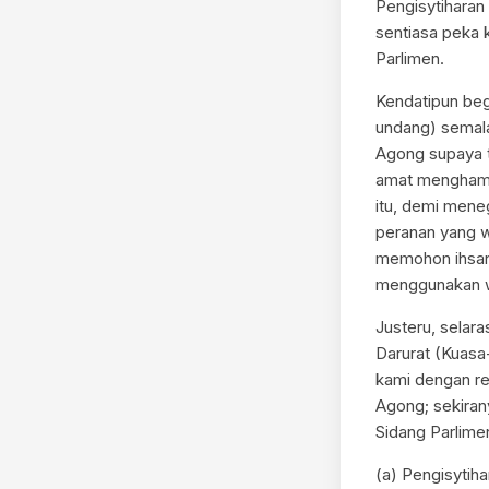
Pengisytiharan
sentiasa peka 
Parlimen.
Kendatipun beg
undang) semal
Agong supaya t
amat menghampa
itu, demi men
peranan yang 
memohon ihsan
menggunakan w
Justeru, selar
Darurat (Kuasa
kami dengan r
Agong; sekiran
Sidang Parlime
(a) Pengisytih