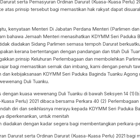
 Darurat serta Pemasyuran Ordinan Darurat (Kuasa-Kuasa Perlu) 20
ke atas prinsip tersebut bagi memastikan hak rakyat dapat disuara
itu, kenyataan Menteri Di Jabatan Perdana Menteri (Parlimen da
am bahawa Jemaah Menteri menasihatkan KDYMM Seri Paduka B
idak diadakan Sidang Parlimen semasa tempoh Darurat berkuatku
kan kerana bertentangan dengan pandangan dan titah Duli Tuan
egakkan prinsip Keluhuran Perlembagaan dan membolehkan Parli
wajar bagi memastikan semak dan imbang, kami dengan penuh ta
 dan kebijaksanaan KDYMM Seri Paduka Baginda Tuanku Agong 
ewenang Duli Tuanku.
as dengan kuasa wewenang Duli Tuanku di bawah Seksyen 14 (1)(b
-Kuasa Perlu) 2021 dibaca bersama Perkara 40 (2) Perlembagaan
endah diri dan seikhlasnya merayu kepada KDYMM Seri Paduka B
ya diperkenankan, untuk menitah
n diadakan dengan kadar segera bagi membentangkan perkara-per
aran Darurat serta Ordinan Darurat (Kuasa-Kuasa Perlu) 2021 bagi