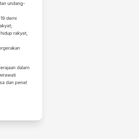
atan undang-
-19 demi
akyat;
hidup rakyat,
ergerakan
kerajaan dalam
irawati
sa dan penat