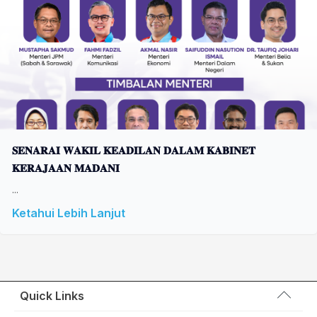
𝐒𝐄𝐍𝐀𝐑𝐀𝐈 𝐖𝐀𝐊𝐈𝐋 𝐊𝐄𝐀𝐃𝐈𝐋𝐀𝐍 𝐃𝐀𝐋𝐀𝐌 𝐊𝐀𝐁𝐈𝐍𝐄𝐓
𝐊𝐄𝐑𝐀𝐉𝐀𝐀𝐍 𝐌𝐀𝐃𝐀𝐍𝐈
...
Ketahui Lebih Lanjut
Quick Links