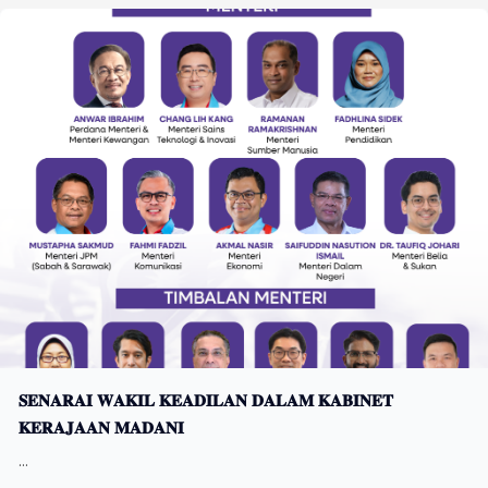
𝐒𝐄𝐍𝐀𝐑𝐀𝐈 𝐖𝐀𝐊𝐈𝐋 𝐊𝐄𝐀𝐃𝐈𝐋𝐀𝐍 𝐃𝐀𝐋𝐀𝐌 𝐊𝐀𝐁𝐈𝐍𝐄𝐓
𝐊𝐄𝐑𝐀𝐉𝐀𝐀𝐍 𝐌𝐀𝐃𝐀𝐍𝐈
...