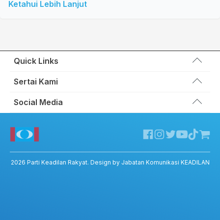
Ketahui Lebih Lanjut
Quick Links
Wakil Rakyat
Sertai Kami
Kemas Kini
Portal Anggota KEADILAN
Social Media
Hubungi Kami
Permohonan Kad Keanggotaan
Sumbangan
Facebook KEADILAN
Permohonan Pertukaran Cabang
Twitter KEADILAN
Channel Telegram KEADILAN
Kedai KEADILAN
2026
Parti Keadilan Rakyat
. Design by Jabatan Komunikasi KEADILAN
ADIL – Privacy Policy
ADIL App – T&C