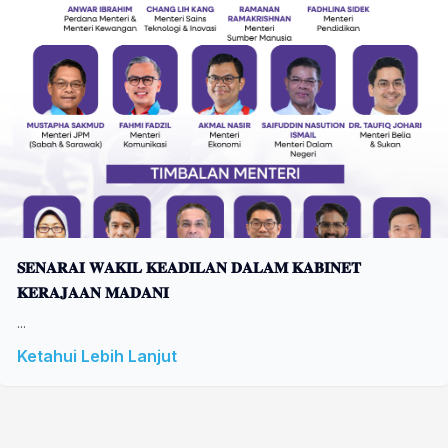
𝐒𝐄𝐍𝐀𝐑𝐀𝐈 𝐖𝐀𝐊𝐈𝐋 𝐊𝐄𝐀𝐃𝐈𝐋𝐀𝐍 𝐃𝐀𝐋𝐀𝐌 𝐊𝐀𝐁𝐈𝐍𝐄𝐓
𝐊𝐄𝐑𝐀𝐉𝐀𝐀𝐍 𝐌𝐀𝐃𝐀𝐍𝐈
...
Ketahui Lebih Lanjut