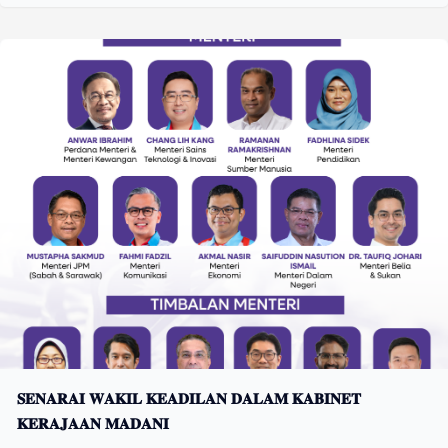
𝐒𝐄𝐍𝐀𝐑𝐀𝐈 𝐖𝐀𝐊𝐈𝐋 𝐊𝐄𝐀𝐃𝐈𝐋𝐀𝐍 𝐃𝐀𝐋𝐀𝐌 𝐊𝐀𝐁𝐈𝐍𝐄𝐓
𝐊𝐄𝐑𝐀𝐉𝐀𝐀𝐍 𝐌𝐀𝐃𝐀𝐍𝐈