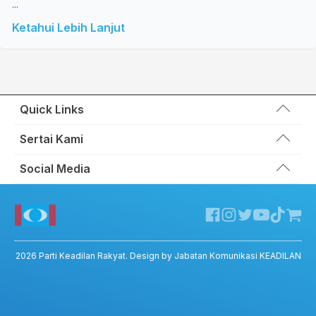
...
Ketahui Lebih Lanjut
Quick Links
Wakil Rakyat
Sertai Kami
Kemas Kini
Portal Anggota KEADILAN
Social Media
Hubungi Kami
Permohonan Kad Keanggotaan
Sumbangan
Facebook KEADILAN
Permohonan Pertukaran Cabang
Twitter KEADILAN
Channel Telegram KEADILAN
Kedai KEADILAN
2026
Parti Keadilan Rakyat
. Design by Jabatan Komunikasi KEADILAN
ADIL – Privacy Policy
ADIL App – T&C