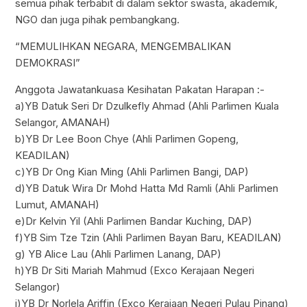
semua pihak terbabit di dalam sektor swasta, akademik,
NGO dan juga pihak pembangkang.
“MEMULIHKAN NEGARA, MENGEMBALIKAN
DEMOKRASI”
Anggota Jawatankuasa Kesihatan Pakatan Harapan :-
a)YB Datuk Seri Dr Dzulkefly Ahmad (Ahli Parlimen Kuala
Selangor, AMANAH)
b)YB Dr Lee Boon Chye (Ahli Parlimen Gopeng,
KEADILAN)
c)YB Dr Ong Kian Ming (Ahli Parlimen Bangi, DAP)
d)YB Datuk Wira Dr Mohd Hatta Md Ramli (Ahli Parlimen
Lumut, AMANAH)
e)Dr Kelvin Yil (Ahli Parlimen Bandar Kuching, DAP)
f)YB Sim Tze Tzin (Ahli Parlimen Bayan Baru, KEADILAN)
g) YB Alice Lau (Ahli Parlimen Lanang, DAP)
h)YB Dr Siti Mariah Mahmud (Exco Kerajaan Negeri
Selangor)
i)YB Dr Norlela Ariffin (Exco Kerajaan Negeri Pulau Pinang)