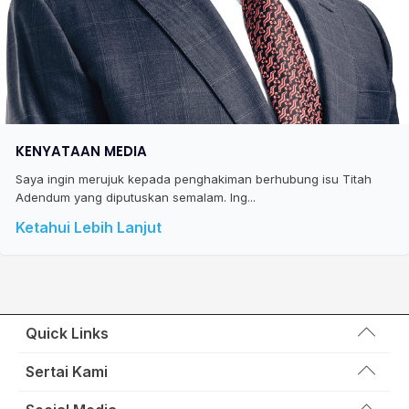
KENYATAAN MEDIA
Saya ingin merujuk kepada penghakiman berhubung isu Titah
Adendum yang diputuskan semalam. Ing...
Ketahui Lebih Lanjut
Quick Links
Wakil Rakyat
Sertai Kami
Kemas Kini
Portal Anggota KEADILAN
Hubungi Kami