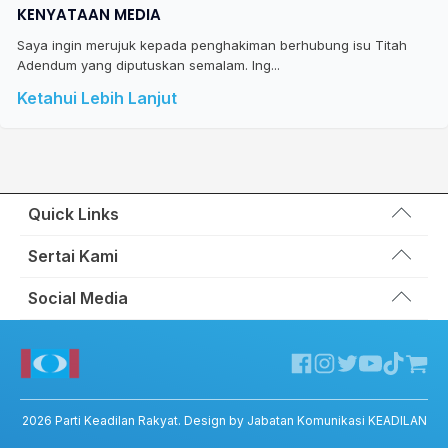
KENYATAAN MEDIA
Saya ingin merujuk kepada penghakiman berhubung isu Titah
Adendum yang diputuskan semalam. Ing...
Ketahui Lebih Lanjut
Quick Links
Wakil Rakyat
Sertai Kami
Kemas Kini
Portal Anggota KEADILAN
Social Media
Hubungi Kami
Permohonan Kad Keanggotaan
Sumbangan
Facebook KEADILAN
Permohonan Pertukaran Cabang
Twitter KEADILAN
Channel Telegram KEADILAN
Kedai KEADILAN
2026
Parti Keadilan Rakyat
. Design by Jabatan Komunikasi KEADILAN
ADIL – Privacy Policy