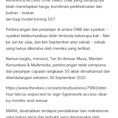
Reference Access Offer (RAO) DNB yang seharusnya
telah menetapkan harga, komitmen perkhidmatan dan
butiran - butiran
lain bagi model borong 5G?
Perbincangan dan perjanjian di antara DNB dan syarikat -
syarikat telekomunikasi telah tertunda beberapa kali - Mei
ke Jun ke Julai, dan kini September atas sebab - sebab
yang hanya diketahui oleh mereka yang terlibat.
Namun begitu, menurut, Tan Sri Annuar Musa, Menteri
Komunikasi & Multimedia, perbincangan telah sempurna
dan perjanjian capaian rangkaian 5G akan dimuktamad dan
ditandatangani sebelum 30 September 2022.
https://www.thevibes.com/articles/business/71983/dnb-
four-telcos-expected-to-sign-5gnetwork-access-deal-
by-months-end-annuar
MAKA, disebabkan terdapat pendekatan dan mekanisme
yang belum teruji dan terbukti yang digunapakai oleh