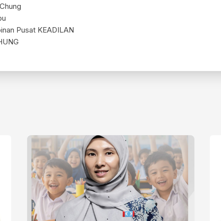
 Chung
bu
mpinan Pusat KEADILAN
CHUNG