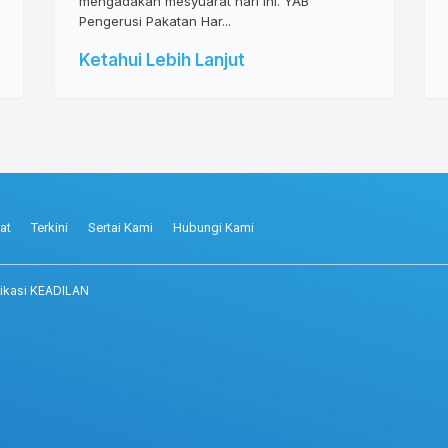
mengadakan mesyuarat hari ini. YAB
Pengerusi Pakatan Har...
Ketahui Lebih Lanjut
at
Terkini
Sertai Kami
Hubungi Kami
ikasi KEADILAN