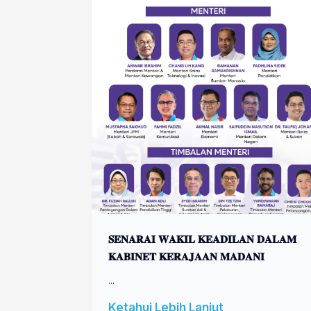
𝐒𝐄𝐍𝐀𝐑𝐀𝐈 𝐖𝐀𝐊𝐈𝐋 𝐊𝐄𝐀𝐃𝐈𝐋𝐀𝐍 𝐃𝐀𝐋𝐀𝐌
𝐊𝐀𝐁𝐈𝐍𝐄𝐓 𝐊𝐄𝐑𝐀𝐉𝐀𝐀𝐍 𝐌𝐀𝐃𝐀𝐍𝐈
...
Ketahui Lebih Lanjut