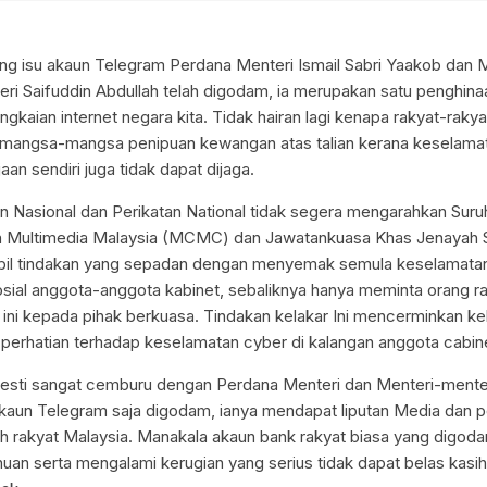
ang isu akaun Telegram Perdana Menteri Ismail Sabri Yaakob dan 
eri Saifuddin Abdullah telah digodam, ia merupakan satu penghin
gkaian internet negara kita. Tidak hairan lagi kenapa rakyat-raky
 mangsa-mangsa penipuan kewangan atas talian kerana keselamat
an sendiri juga tidak dapat dijaga.
an Nasional dan Perikatan National tidak segera mengarahkan Suru
n Multimedia Malaysia (MCMC) dan Jawatankuasa Khas Jenayah 
il tindakan yang sepadan dengan menyemak semula keselamata
sial anggota-anggota kabinet, sebaliknya hanya meminta orang r
 ini kepada pihak berkuasa. Tindakan kelakar Ini mencerminkan k
perhatian terhadap keselamatan cyber di kalangan anggota cabin
esti sangat cemburu dengan Perdana Menteri dan Menteri-menter
kaun Telegram saja digodam, ianya mendapat liputan Media dan p
uh rakyat Malaysia. Manakala akaun bank rakyat biasa yang digod
uan serta mengalami kerugian yang serius tidak dapat belas kasi