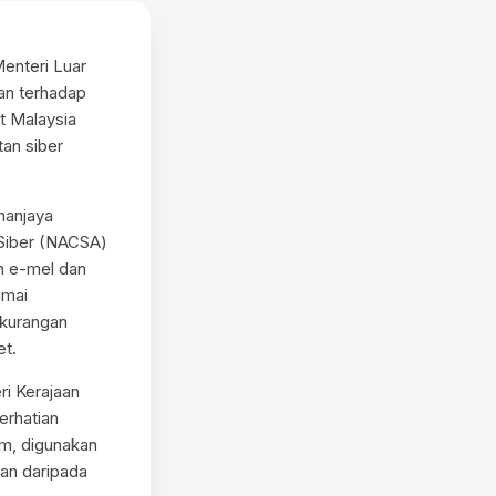
Menteri Luar
aan terhadap
at Malaysia
an siber
hanjaya
Siber (NACSA)
n e-mel dan
amai
ekurangan
et.
i Kerajaan
erhatian
am, digunakan
han daripada