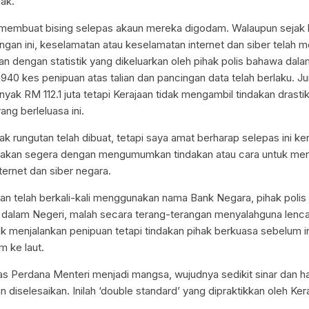
ak.
 membuat bising selepas akaun mereka digodam. Walaupun sejak
ngan ini, keselamatan atau keselamatan internet dan siber telah m
dengan statistik yang dikeluarkan oleh pihak polis bahawa dala
5940 kes penipuan atas talian dan pancingan data telah berlaku. J
ak RM 112.1 juta tetapi Kerajaan tidak mengambil tindakan drasti
ng berleluasa ini.
 rungutan telah dibuat, tetapi saya amat berharap selepas ini ke
dakan segera dengan mengumumkan tindakan atau cara untuk men
ternet dan siber negara.
uan telah berkali-kali menggunakan nama Bank Negara, pihak polis 
dalam Negeri, malah secara terang-terangan menyalahguna lencan
k menjalankan penipuan tetapi tindakan pihak berkuasa sebelum in
 ke laut.
s Perdana Menteri menjadi mangsa, wujudnya sedikit sinar dan ha
dan diselesaikan. Inilah ‘double standard’ yang dipraktikkan oleh Ke