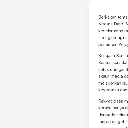
Berkaitan tent
Negara Dato’ S
keselamatan ran
sering menjadi
pemimpin Keraja
Kerajaan Baris
Komunikasi da
untuk mengamb
akaun media so
melaporkan isu
kesedaran dan 
Rakyat biasa m
kerana hanya a
daripada selur
tanpa pengetah