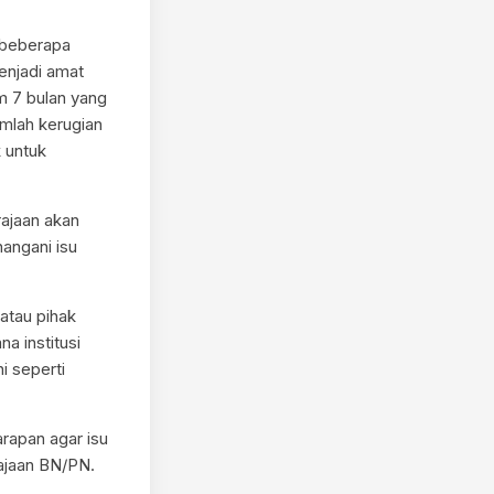
 beberapa
enjadi amat
m 7 bulan yang
umlah kerugian
k untuk
rajaan akan
angani isu
atau pihak
a institusi
i seperti
rapan agar isu
rajaan BN/PN.