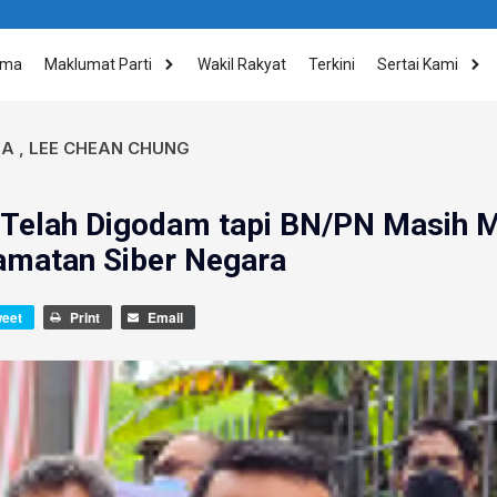
ama
Maklumat Parti
Wakil Rakyat
Terkini
Sertai Kami
IA
,
LEE CHEAN CHUNG
Telah Digodam tapi BN/PN Masih 
amatan Siber Negara
weet
Print
Email