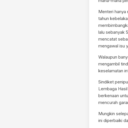
mana-mana pih
Menteri hanya
tahun kebelaka
membimbangkan 
lalu sebanyak 
mencatat sebany
mengawal isu ya
Walaupun banyak
mengambil tin
keselamatan in
Sindiket penip
Lembaga Hasil 
berkenaan untu
mencurah garam
Mungkin selepa
ini diperbaiki 