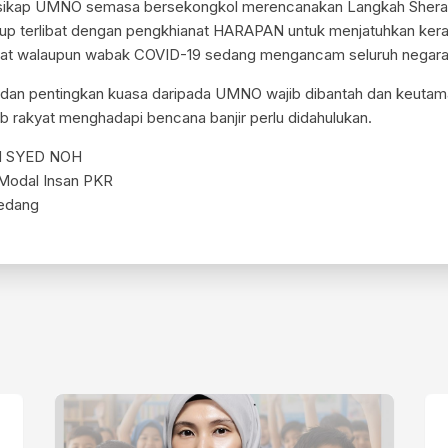
h sikap UMNO semasa bersekongkol merencanakan Langkah Sher
up terlibat dengan pengkhianat HARAPAN untuk menjatuhkan kera
akyat walaupun wabak COVID-19 sedang mengancam seluruh negara
dan pentingkan kuasa daripada UMNO wajib dibantah dan keutam
ib rakyat menghadapi bencana banjir perlu didahulukan.
M SYED NOH
 Modal Insan PKR
Ledang