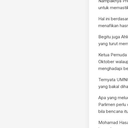
Nampaknya Pre
untuk memastik
Hal ini berdas
menafikan has
Begitu juga Ah
yang turut mem
Ketua Pemuda 
Oktober walaup
menghadapi ben
Ternyata UMNO 
yang bakal dih
Apa yang melu
Parlimen perlu
bila bencana it
Mohamad Hasan