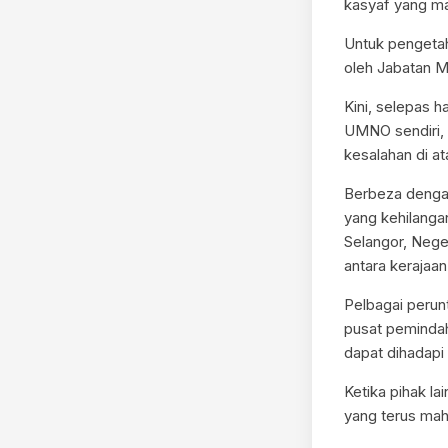
kasyaf yang m
Untuk pengetah
oleh Jabatan M
Kini, selepas 
UMNO sendiri, 
kesalahan di a
Berbeza dengan
yang kehilanga
Selangor, Nege
antara kerajaan
Pelbagai perun
pusat pemindah
dapat dihadapi
Ketika pihak l
yang terus mahu