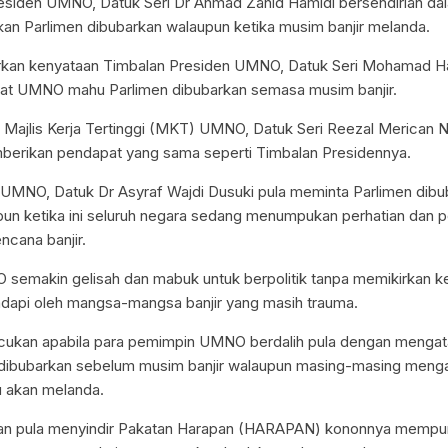
siden UMNO, Datuk Seri Dr Ahmad Zahid Hamidi bersendirian da
an Parlimen dibubarkan walaupun ketika musim banjir melanda.
arkan kenyataan Timbalan Presiden UMNO, Datuk Seri Mohamad H
rat UMNO mahu Parlimen dibubarkan semasa musim banjir.
li Majlis Kerja Tertinggi (MKT) UMNO, Datuk Seri Reezal Merican 
berikan pendapat yang sama seperti Timbalan Presidennya.
UMNO, Datuk Dr Asyraf Wajdi Dusuki pula meminta Parlimen dibu
un ketika ini seluruh negara sedang menumpukan perhatian dan p
cana banjir.
semakin gelisah dan mabuk untuk berpolitik tanpa memikirkan 
adapi oleh mangsa-mangsa banjir yang masih trauma.
cukan apabila para pemimpin UMNO berdalih pula dengan menga
 dibubarkan sebelum musim banjir walaupun masing-masing mengak
u akan melanda.
 pula menyindir Pakatan Harapan (HARAPAN) kononnya mempun