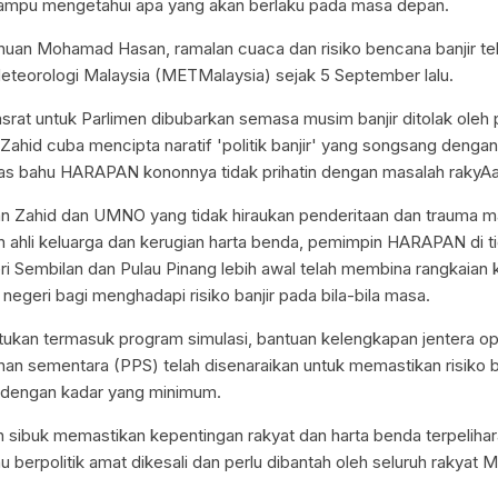
ampu mengetahui apa yang akan berlaku pada masa depan.
uan Mohamad Hasan, ramalan cuaca dan risiko bencana banjir tel
eteorologi Malaysia (METMalaysia) sejak 5 September lalu.
hasrat untuk Parlimen dibubarkan semasa musim banjir ditolak ole
Zahid cuba mencipta naratif 'politik banjir' yang songsang denga
tas bahu HARAPAN kononnya tidak prihatin dengan masalah rakyAa
 Zahid dan UMNO yang tidak hiraukan penderitaan dan trauma ma
n ahli keluarga dan kerugian harta benda, pemimpin HARAPAN di tig
ri Sembilan dan Pulau Pinang lebih awal telah membina rangkaian
 negeri bagi menghadapi risiko banjir pada bila-bila masa.
tukan termasuk program simulasi, bantuan kelengkapan jentera op
an sementara (PPS) telah disenaraikan untuk memastikan risiko b
 dengan kadar yang minimum.
ain sibuk memastikan kepentingan rakyat dan harta benda terpelih
 berpolitik amat dikesali dan perlu dibantah oleh seluruh rakyat M