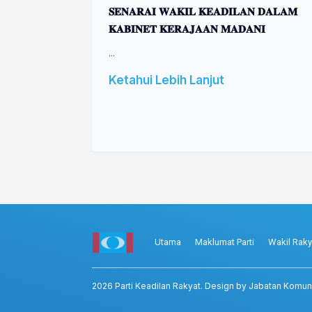
𝐒𝐄𝐍𝐀𝐑𝐀𝐈 𝐖𝐀𝐊𝐈𝐋 𝐊𝐄𝐀𝐃𝐈𝐋𝐀𝐍 𝐃𝐀𝐋𝐀𝐌
𝐊𝐀𝐁𝐈𝐍𝐄𝐓 𝐊𝐄𝐑𝐀𝐉𝐀𝐀𝐍 𝐌𝐀𝐃𝐀𝐍𝐈
...
Ketahui Lebih Lanjut
Utama
Maklumat Parti
Wakil Raky
2026
Parti Keadilan Rakyat
. Design by Jabatan Komun