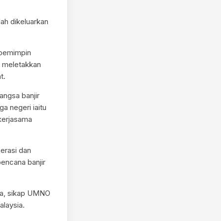
ah dikeluarkan
h pemimpin
n meletakkan
t.
ngsa banjir
a negeri iaitu
 kerjasama
erasi dan
encana banjir
ara, sikap UMNO
alaysia.