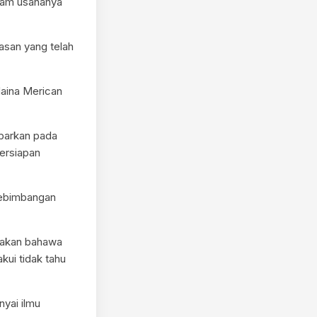
lam usahanya
asan yang telah
Naina Merican
barkan pada
ersiapan
kebimbangan
takan bahawa
ui tidak tahu
yai ilmu