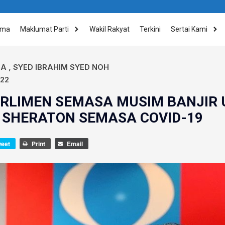
ama
Maklumat Parti
Wakil Rakyat
Terkini
Sertai Kami
IA
,
SYED IBRAHIM SYED NOH
022
ARLIMEN SEMASA MUSIM BANJIR
SHERATON SEMASA COVID-19
weet
Print
Email