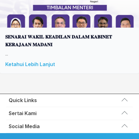
𝐒𝐄𝐍𝐀𝐑𝐀𝐈 𝐖𝐀𝐊𝐈𝐋 𝐊𝐄𝐀𝐃𝐈𝐋𝐀𝐍 𝐃𝐀𝐋𝐀𝐌 𝐊𝐀𝐁𝐈𝐍𝐄𝐓
𝐊𝐄𝐑𝐀𝐉𝐀𝐀𝐍 𝐌𝐀𝐃𝐀𝐍𝐈
...
Ketahui Lebih Lanjut
Quick Links
Wakil Rakyat
Sertai Kami
Kemas Kini
Portal Anggota KEADILAN
Social Media
Hubungi Kami
Permohonan Kad Keanggotaan
Sumbangan
Facebook KEADILAN
Permohonan Pertukaran Cabang