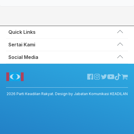
Quick Links
Wakil Rakyat
Sertai Kami
Kemas Kini
Portal Anggota KEADILAN
Social Media
Hubungi Kami
Permohonan Kad Keanggotaan
Sumbangan
Facebook KEADILAN
Permohonan Pertukaran Cabang
Twitter KEADILAN
Channel Telegram KEADILAN
Kedai KEADILAN
2026
Parti Keadilan Rakyat
. Design by Jabatan Komunikasi KEADILAN
ADIL – Privacy Policy
ADIL App – T&C