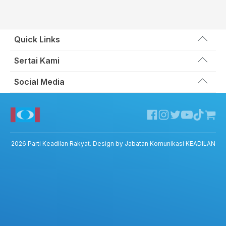
Quick Links
Wakil Rakyat
Sertai Kami
Kemas Kini
Portal Anggota KEADILAN
Social Media
Hubungi Kami
Permohonan Kad Keanggotaan
Sumbangan
Facebook KEADILAN
Permohonan Pertukaran Cabang
Twitter KEADILAN
Channel Telegram KEADILAN
Kedai KEADILAN
2026
Parti Keadilan Rakyat
. Design by Jabatan Komunikasi KEADILAN
ADIL – Privacy Policy
ADIL App – T&C