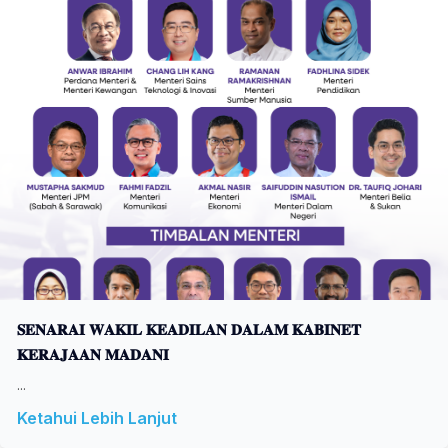
𝐒𝐄𝐍𝐀𝐑𝐀𝐈 𝐖𝐀𝐊𝐈𝐋 𝐊𝐄𝐀𝐃𝐈𝐋𝐀𝐍 𝐃𝐀𝐋𝐀𝐌 𝐊𝐀𝐁𝐈𝐍𝐄𝐓
𝐊𝐄𝐑𝐀𝐉𝐀𝐀𝐍 𝐌𝐀𝐃𝐀𝐍𝐈
...
Ketahui Lebih Lanjut