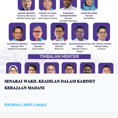
𝐒𝐄𝐍𝐀𝐑𝐀𝐈 𝐖𝐀𝐊𝐈𝐋 𝐊𝐄𝐀𝐃𝐈𝐋𝐀𝐍 𝐃𝐀𝐋𝐀𝐌 𝐊𝐀𝐁𝐈𝐍𝐄𝐓
𝐊𝐄𝐑𝐀𝐉𝐀𝐀𝐍 𝐌𝐀𝐃𝐀𝐍𝐈
...
Ketahui Lebih Lanjut