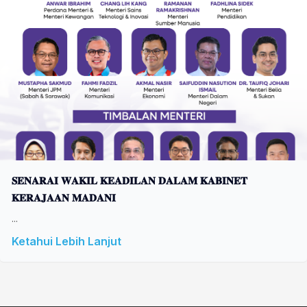
𝐒𝐄𝐍𝐀𝐑𝐀𝐈 𝐖𝐀𝐊𝐈𝐋 𝐊𝐄𝐀𝐃𝐈𝐋𝐀𝐍 𝐃𝐀𝐋𝐀𝐌 𝐊𝐀𝐁𝐈𝐍𝐄𝐓
𝐊𝐄𝐑𝐀𝐉𝐀𝐀𝐍 𝐌𝐀𝐃𝐀𝐍𝐈
...
Ketahui Lebih Lanjut