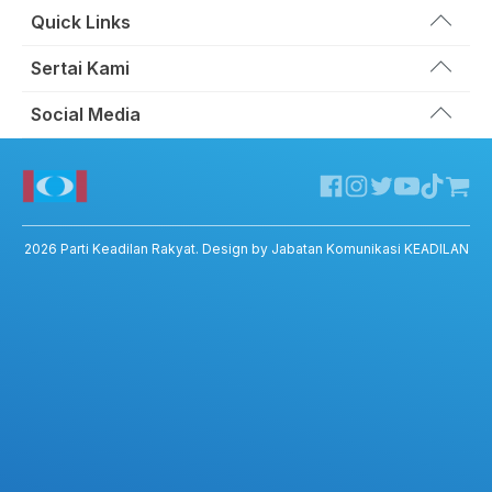
Quick Links
Wakil Rakyat
Sertai Kami
Kemas Kini
Portal Anggota KEADILAN
Social Media
Hubungi Kami
Permohonan Kad Keanggotaan
Sumbangan
Facebook KEADILAN
Permohonan Pertukaran Cabang
Twitter KEADILAN
Channel Telegram KEADILAN
Kedai KEADILAN
2026
Parti Keadilan Rakyat
. Design by Jabatan Komunikasi KEADILAN
ADIL – Privacy Policy
ADIL App – T&C