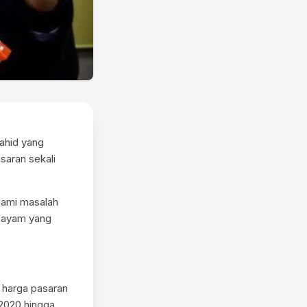
ahid yang
aran sekali
hami masalah
k ayam yang
 harga pasaran
 2020 hingga