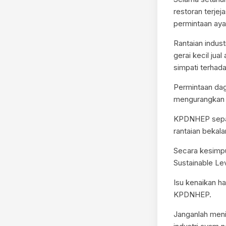
restoran terje
permintaan ayam
Rantaian indust
gerai kecil ju
simpati terhada
Permintaan dag
mengurangkan k
KPDNHEP sepat
rantaian bekal
Secara kesimpu
Sustainable Le
Isu kenaikan ha
KPDNHEP.
Janganlah men