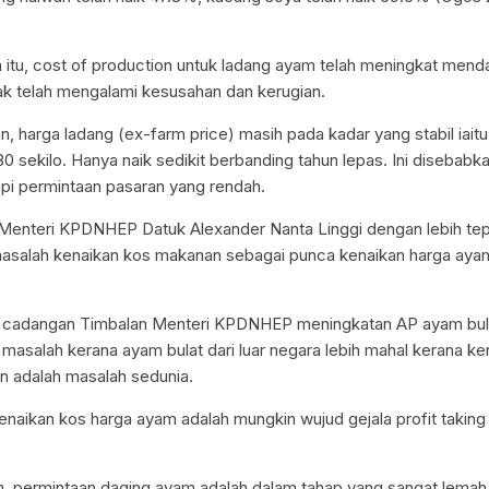
a itu, cost of production untuk ladang ayam telah meningkat men
ak telah mengalami kesusahan dan kerugian.
 harga ladang (ex-farm price) masih pada kadar yang stabil iaitu
sekilo. Hanya naik sedikit berbanding tahun lepas. Ini disebabka
tapi permintaan pasaran yang rendah.
, Menteri KPDNHEP Datuk Alexander Nanta Linggi dengan lebih te
asalah kenaikan kos makanan sebagai punca kenaikan harga aya
, cadangan Timbalan Menteri KPDNHEP meningkatan AP ayam bula
masalah kerana ayam bulat dari luar negara lebih mahal kerana ke
 adalah masalah sedunia.
enaikan kos harga ayam adalah mungkin wujud gejala profit taking 
, permintaan daging ayam adalah dalam tahap yang sangat lemah. 