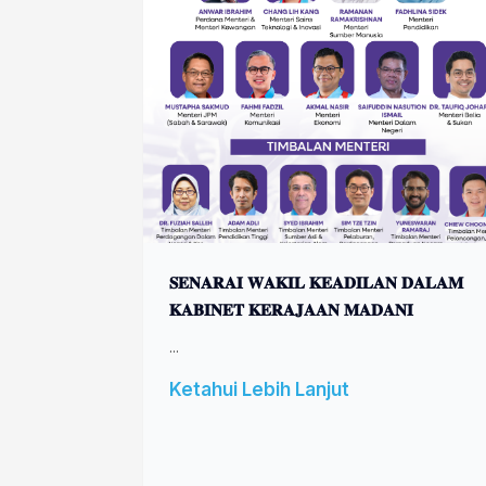
𝐒𝐄𝐍𝐀𝐑𝐀𝐈 𝐖𝐀𝐊𝐈𝐋 𝐊𝐄𝐀𝐃𝐈𝐋𝐀𝐍 𝐃𝐀𝐋𝐀𝐌
𝐊𝐀𝐁𝐈𝐍𝐄𝐓 𝐊𝐄𝐑𝐀𝐉𝐀𝐀𝐍 𝐌𝐀𝐃𝐀𝐍𝐈
...
Ketahui Lebih Lanjut