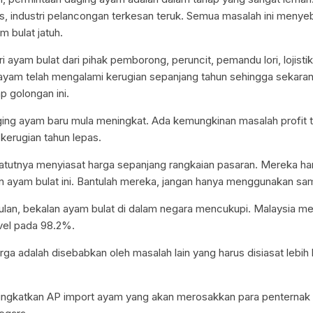
jas, industri pelancongan terkesan teruk. Semua masalah ini meny
 bulat jatuh.
ri ayam bulat dari pihak pemborong, peruncit, pemandu lori, lojisti
al ayam telah mengalami kerugian sepanjang tahun sehingga sekara
p golongan ini.
ing ayam baru mula meningkat. Ada kemungkinan masalah profit t
erugian tahun lepas.
utnya menyiasat harga sepanjang rangkaian pasaran. Mereka ha
an ayam bulat ini. Bantulah mereka, jangan hanya menggunakan sa
lan, bekalan ayam bulat di dalam negara mencukupi. Malaysia m
vel pada 98.2%.
rga adalah disebabkan oleh masalah lain yang harus disiasat lebih l
ingkatkan AP import ayam yang akan merosakkan para penternak