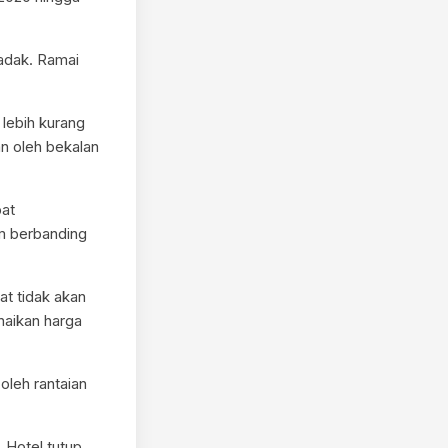
dadak. Ramai
 lebih kurang
n oleh bekalan
pat
m berbanding
t tidak akan
naikan harga
oleh rantaian
Hotel tutup,