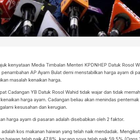
rujuk kenyataan Media Timbalan Menteri KPDNHEP Datuk Rosol W
penambahan AP Ayam Bulat demi menstabilkan harga ayam di pas
kan masalah kenaikan harga.
pat Cadangan YB Datuk Rosol Wahid tidak wajar dan tidak mema
 kenaikan harga ayam. Cadangan beliau akan menindas penterna
galami kesusahan dan kerugian.
an harga ayam di pasaran adalah disebabkan oleh 2 faktor.
 adalah kos makanan haiwan yang telah naik mendadak. Mengikut
ung haiwan telah naik 47.8%, kacang soya telah naik 59.5% (Ogos