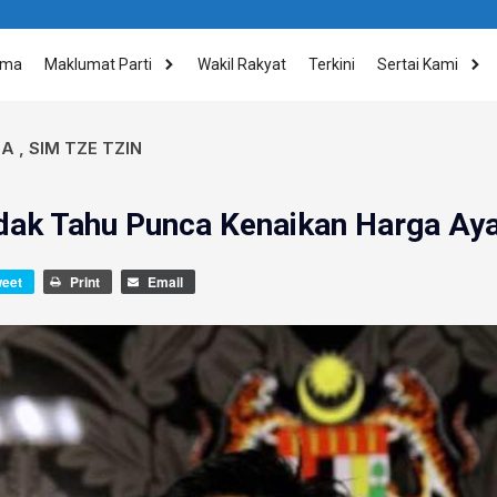
ama
Maklumat Parti
Wakil Rakyat
Terkini
Sertai Kami
IA
,
SIM TZE TZIN
idak Tahu Punca Kenaikan Harga A
weet
Print
Email