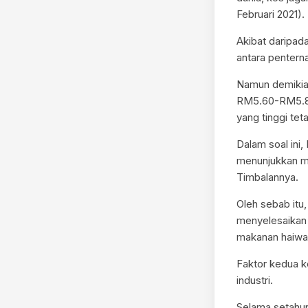
Februari 2021).
Akibat daripad
antara pentern
Namun demikian,
RM5.60-RM5.80 
yang tinggi te
Dalam soal ini
menunjukkan m
Timbalannya.
Oleh sebab itu
menyelesaikan 
makanan haiwan
Faktor kedua k
industri.
Selama setahun