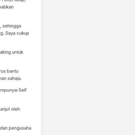
ebabkan
k, sehingga
ng. Saya cukup
aking untuk
rus bantu
man sahaja.
empunyai Self
anjut oleh
 dan pengusaha