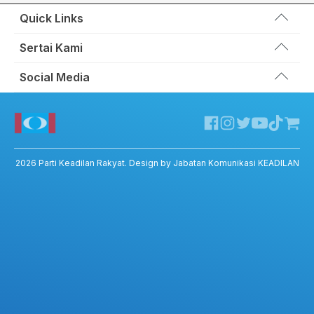
Quick Links
Wakil Rakyat
Sertai Kami
Kemas Kini
Portal Anggota KEADILAN
Social Media
Hubungi Kami
Permohonan Kad Keanggotaan
Sumbangan
Facebook KEADILAN
Permohonan Pertukaran Cabang
Twitter KEADILAN
Channel Telegram KEADILAN
Kedai KEADILAN
2026
Parti Keadilan Rakyat
. Design by Jabatan Komunikasi KEADILAN
ADIL – Privacy Policy
ADIL App – T&C