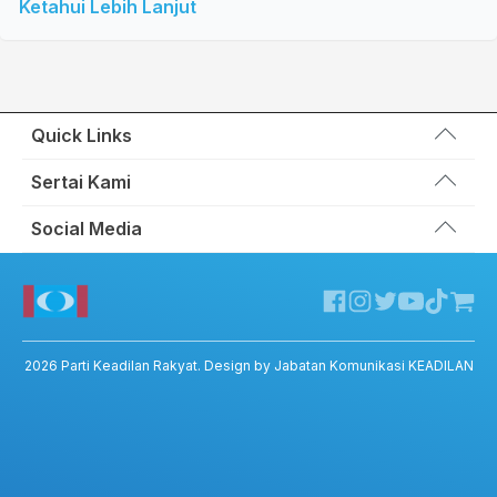
Ketahui Lebih Lanjut
Quick Links
Wakil Rakyat
Sertai Kami
Kemas Kini
Portal Anggota KEADILAN
Social Media
Hubungi Kami
Permohonan Kad Keanggotaan
Sumbangan
Facebook KEADILAN
Permohonan Pertukaran Cabang
Twitter KEADILAN
Channel Telegram KEADILAN
Kedai KEADILAN
2026
Parti Keadilan Rakyat
. Design by Jabatan Komunikasi KEADILAN
ADIL – Privacy Policy
ADIL App – T&C