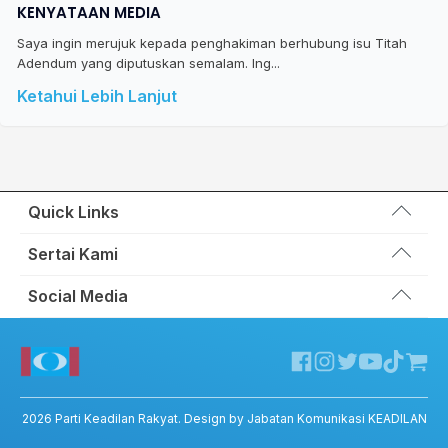
KENYATAAN MEDIA
Saya ingin merujuk kepada penghakiman berhubung isu Titah
Adendum yang diputuskan semalam. Ing...
Ketahui Lebih Lanjut
Quick Links
Wakil Rakyat
Sertai Kami
Kemas Kini
Portal Anggota KEADILAN
Social Media
Hubungi Kami
Permohonan Kad Keanggotaan
Sumbangan
Facebook KEADILAN
Permohonan Pertukaran Cabang
Twitter KEADILAN
Channel Telegram KEADILAN
Kedai KEADILAN
2026
Parti Keadilan Rakyat
. Design by Jabatan Komunikasi KEADILAN
ADIL – Privacy Policy