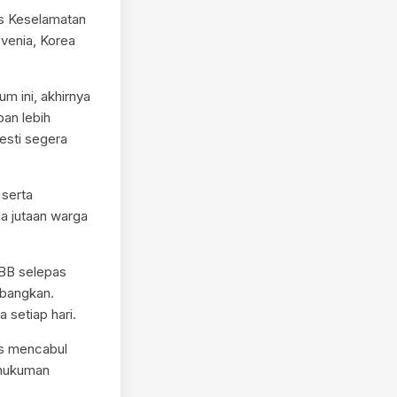
lis Keselamatan
ovenia, Korea
um ini, akhirnya
an lebih
esti segera
 serta
a jutaan warga
PBB selepas
mbangkan.
 setiap hari.
las mencabul
 hukuman