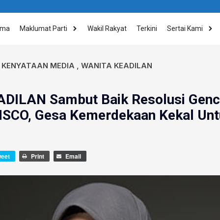
ama
Maklumat Parti
Wakil Rakyat
Terkini
Sertai Kami
,
KENYATAAN MEDIA
,
WANITA KEADILAN
ADILAN Sambut Baik Resolusi Genc
NSCO, Gesa Kemerdekaan Kekal Unt
weet
Print
Email