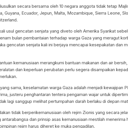
 diusulkan secara bersama oleh 10 negara anggota tidak tetap Maj
ria, Guyana, Ecuador, Jepun, Malta, Mozambique, Sierra Leone, Sl
tzerland.
 kali usul gencatan senjata yang diveto oleh Amerika Syarikat sebel
 enam bulan pembantaian terhadap warga Gaza yang meragut korb
aka gencatan senjata kali ini berjaya mencapai kesepakatan dan m
antuan kemanusiaan merangkumi bantuan makanan dan air bersih,
ralatan dan keperluan perubatan perlu segera disampaikan kepad
erlukan.
 yang sama, keselamatan warga Gaza adalah menjadi kewajipan 
terima, justeru penghantaran tentera pengaman wajar untuk diperti
idak lagi sanggup melihat pertumpahan darah berlaku di depan mata
tindakan tidak berperikemanusiaan oleh rejim Zionis yang secara je
 antarabangsa dan prinsip asas kemanusiaan mestilah menerima
pimpinan rejim harus diheret ke muka pengadilan.