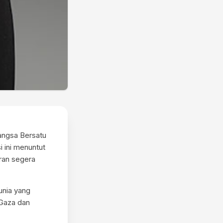
angsa Bersatu
 ini menuntut
ran segera
unia yang
 Gaza dan