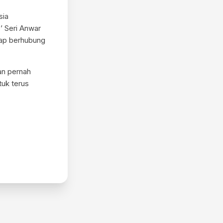
sia
’ Seri Anwar
kap berhubung
an pernah
tuk terus