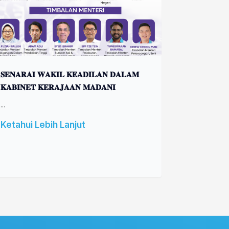
𝐒𝐄𝐍𝐀𝐑𝐀𝐈 𝐖𝐀𝐊𝐈𝐋 𝐊𝐄𝐀𝐃𝐈𝐋𝐀𝐍 𝐃𝐀𝐋𝐀𝐌
𝐊𝐀𝐁𝐈𝐍𝐄𝐓 𝐊𝐄𝐑𝐀𝐉𝐀𝐀𝐍 𝐌𝐀𝐃𝐀𝐍𝐈
...
Ketahui Lebih Lanjut