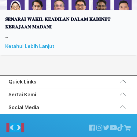
𝐒𝐄𝐍𝐀𝐑𝐀𝐈 𝐖𝐀𝐊𝐈𝐋 𝐊𝐄𝐀𝐃𝐈𝐋𝐀𝐍 𝐃𝐀𝐋𝐀𝐌 𝐊𝐀𝐁𝐈𝐍𝐄𝐓
𝐊𝐄𝐑𝐀𝐉𝐀𝐀𝐍 𝐌𝐀𝐃𝐀𝐍𝐈
...
Ketahui Lebih Lanjut
Quick Links
Wakil Rakyat
Sertai Kami
Kemas Kini
Portal Anggota KEADILAN
Social Media
Hubungi Kami
Permohonan Kad Keanggotaan
Sumbangan
Facebook KEADILAN
Permohonan Pertukaran Cabang
Twitter KEADILAN
Channel Telegram KEADILAN