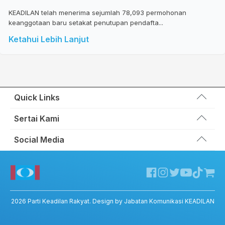
KEADILAN telah menerima sejumlah 78,093 permohonan
keanggotaan baru setakat penutupan pendafta...
Ketahui Lebih Lanjut
Quick Links
Wakil Rakyat
Sertai Kami
Kemas Kini
Portal Anggota KEADILAN
Social Media
Hubungi Kami
Permohonan Kad Keanggotaan
Sumbangan
Facebook KEADILAN
Permohonan Pertukaran Cabang
Twitter KEADILAN
Channel Telegram KEADILAN
Kedai KEADILAN
2026
Parti Keadilan Rakyat
. Design by Jabatan Komunikasi KEADILAN
ADIL – Privacy Policy
ADIL App – T&C