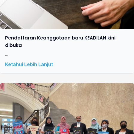
Pendaftaran Keanggotaan baru KEADILAN kini
dibuka
...
Ketahui Lebih Lanjut