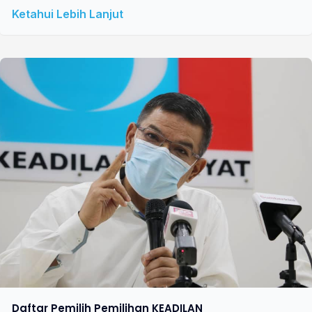
Ketahui Lebih Lanjut
Daftar Pemilih Pemilihan KEADILAN