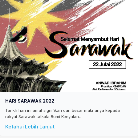
HARI SARAWAK 2022
Tarikh hari ini amat signifikan dan besar maknanya kepada
rakyat Sarawak tatkala Bumi Kenyalan...
Ketahui Lebih Lanjut