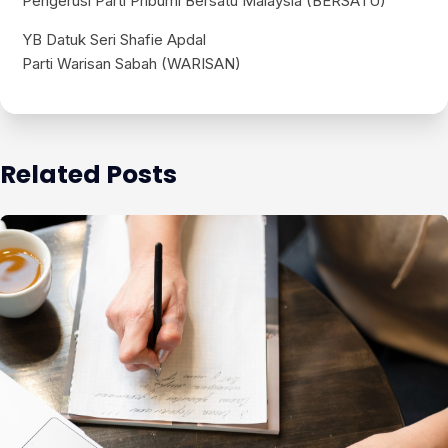
Pengerusi Parti Pribumi Bersatu Malaysia (BERSATU)
YB Datuk Seri Shafie Apdal
Parti Warisan Sabah (WARISAN)
Related Posts