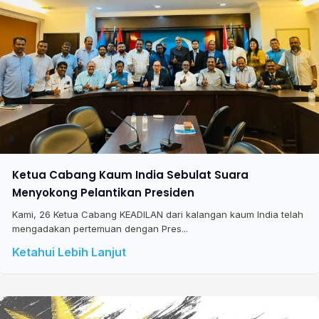
Ketua Cabang Kaum India Sebulat Suara
Menyokong Pelantikan Presiden
Kami, 26 Ketua Cabang KEADILAN dari kalangan kaum India telah
mengadakan pertemuan dengan Pres...
Ketahui Lebih Lanjut