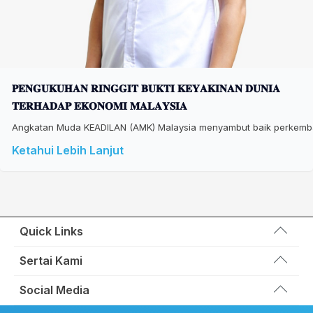
𝐏𝐄𝐍𝐆𝐔𝐊𝐔𝐇𝐀𝐍 𝐑𝐈𝐍𝐆𝐆𝐈𝐓 𝐁𝐔𝐊𝐓𝐈 𝐊𝐄𝐘𝐀𝐊𝐈𝐍𝐀𝐍 𝐃𝐔𝐍𝐈𝐀
𝐓𝐄𝐑𝐇𝐀𝐃𝐀𝐏 𝐄𝐊𝐎𝐍𝐎𝐌𝐈 𝐌𝐀𝐋𝐀𝐘𝐒𝐈𝐀
Angkatan Muda KEADILAN (AMK) Malaysia menyambut baik perkembang
Ketahui Lebih Lanjut
Quick Links
Wakil Rakyat
Sertai Kami
Kemas Kini
Portal Anggota KEADILAN
Social Media
Hubungi Kami
Permohonan Kad Keanggotaan
Sumbangan