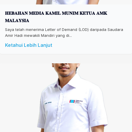
𝐇𝐄𝐁𝐀𝐇𝐀𝐍 𝐌𝐄𝐃𝐈𝐀 𝐊𝐀𝐌𝐈𝐋 𝐌𝐔𝐍𝐈𝐌 𝐊𝐄𝐓𝐔𝐀 𝐀𝐌𝐊
𝐌𝐀𝐋𝐀𝐘𝐒𝐈𝐀
Saya telah menerima Letter of Demand (LOD) daripada Saudara
Amir Hadi mewakili Mandiri yang di...
Ketahui Lebih Lanjut