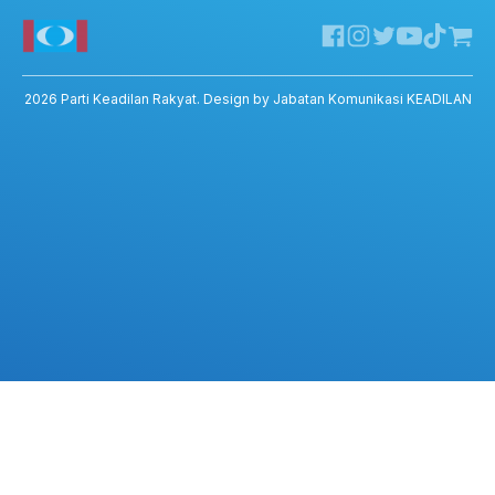
Facebook KEADILAN
Permohonan Pertukaran Cabang
Twitter KEADILAN
Channel Telegram KEADILAN
Kedai KEADILAN
2026
Parti Keadilan Rakyat
. Design by Jabatan Komunikasi KEADILAN
ADIL – Privacy Policy
ADIL App – T&C