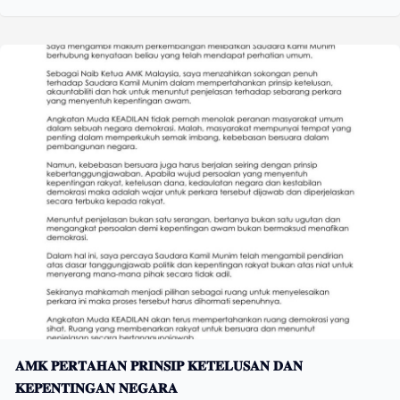
𝐀𝐌𝐊 𝐏𝐄𝐑𝐓𝐀𝐇𝐀𝐍 𝐏𝐑𝐈𝐍𝐒𝐈𝐏 𝐊𝐄𝐓𝐄𝐋𝐔𝐒𝐀𝐍 𝐃𝐀𝐍
𝐊𝐄𝐏𝐄𝐍𝐓𝐈𝐍𝐆𝐀𝐍 𝐍𝐄𝐆𝐀𝐑𝐀