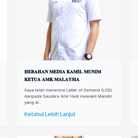
𝐇𝐄𝐁𝐀𝐇𝐀𝐍 𝐌𝐄𝐃𝐈𝐀 𝐊𝐀𝐌𝐈𝐋 𝐌𝐔𝐍𝐈𝐌
𝐊𝐄𝐓𝐔𝐀 𝐀𝐌𝐊 𝐌𝐀𝐋𝐀𝐘𝐒𝐈𝐀
Saya telah menerima Letter of Demand (LOD)
daripada Saudara Amir Hadi mewakili Mandiri
yang di...
Ketahui Lebih Lanjut