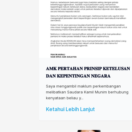
𝐀𝐌𝐊 𝐏𝐄𝐑𝐓𝐀𝐇𝐀𝐍 𝐏𝐑𝐈𝐍𝐒𝐈𝐏 𝐊𝐄𝐓𝐄𝐋𝐔𝐒𝐀𝐍
𝐃𝐀𝐍 𝐊𝐄𝐏𝐄𝐍𝐓𝐈𝐍𝐆𝐀𝐍 𝐍𝐄𝐆𝐀𝐑𝐀
Saya mengambil maklum perkembangan
melibatkan Saudara Kamil Munim berhubung
kenyataan beliau y...
Ketahui Lebih Lanjut