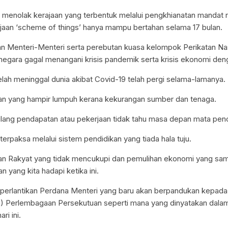
menolak kerajaan yang terbentuk melalui pengkhianatan mandat r
erajaan ‘scheme of things’ hanya mampu bertahan selama 17 bulan.
n Menteri-Menteri serta perebutan kuasa kelompok Perikatan Na
gara gagal menangani krisis pandemik serta krisis ekonomi deng
lah meninggal dunia akibat Covid-19 telah pergi selama-lamanya.
an yang hampir lumpuh kerana kekurangan sumber dan tenaga.
lang pendapatan atau pekerjaan tidak tahu masa depan mata penc
terpaksa melalui sistem pendidikan yang tiada hala tuju.
n Rakyat yang tidak mencukupi dan pemulihan ekonomi yang sam
n yang kita hadapi ketika ini.
erlantikan Perdana Menteri yang baru akan berpandukan kepada 
a) Perlembagaan Persekutuan seperti mana yang dinyatakan dala
ri ini.