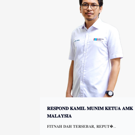
𝐑𝐄𝐒𝐏𝐎𝐍𝐃 𝐊𝐀𝐌𝐈𝐋 𝐌𝐔𝐍𝐈𝐌 𝐊𝐄𝐓𝐔𝐀 𝐀𝐌𝐊
𝐌𝐀𝐋𝐀𝐘𝐒𝐈𝐀
𝐅𝐈𝐓𝐍𝐀𝐇 𝐃𝐀𝐇 𝐓𝐄𝐑𝐒𝐄𝐁𝐀𝐑, 𝐑𝐄𝐏𝐔𝐓�...