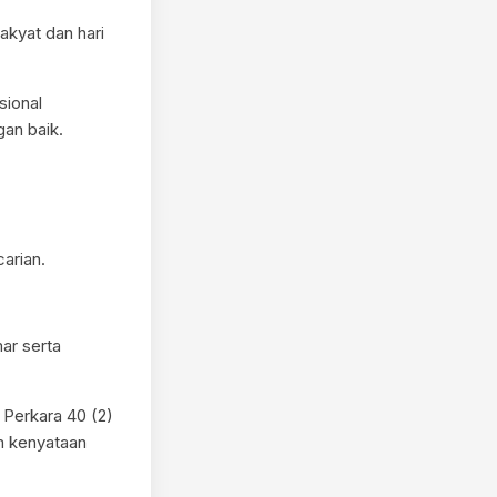
akyat dan hari
sional
an baik.
arian.
ar serta
Perkara 40 (2)
m kenyataan