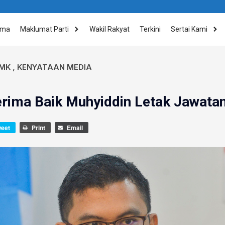
ama
Maklumat Parti
Wakil Rakyat
Terkini
Sertai Kami
MK
,
KENYATAAN MEDIA
ima Baik Muhyiddin Letak Jawata
weet
Print
Email