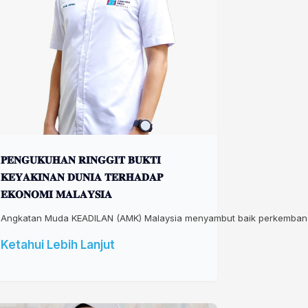
𝐏𝐄𝐍𝐆𝐔𝐊𝐔𝐇𝐀𝐍 𝐑𝐈𝐍𝐆𝐆𝐈𝐓 𝐁𝐔𝐊𝐓𝐈
𝐊𝐄𝐘𝐀𝐊𝐈𝐍𝐀𝐍 𝐃𝐔𝐍𝐈𝐀 𝐓𝐄𝐑𝐇𝐀𝐃𝐀𝐏
𝐄𝐊𝐎𝐍𝐎𝐌𝐈 𝐌𝐀𝐋𝐀𝐘𝐒𝐈𝐀
Angkatan Muda KEADILAN (AMK) Malaysia menyambut baik perkembangan
Ketahui Lebih Lanjut