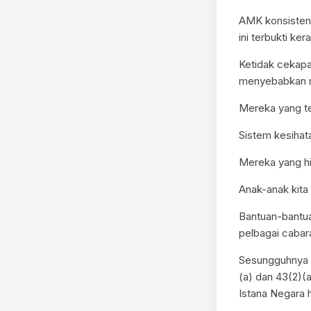
AMK konsisten 
ini terbukti k
Ketidak cekapa
menyebabkan ne
Mereka yang te
Sistem kesihat
Mereka yang hi
Anak-anak kita 
Bantuan-bantua
pelbagai cabara
Sesungguhnya p
(a) dan 43(2)(
Istana Negara ha