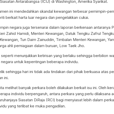
iasatan Antarabangsa (ICIJ) di Washington, Amerika Syarikat.
en ini mendedahkan skandal kewangan terbesar pemimpin-pem
iti berkait harta luar negara dan pengelakkan cukai.
pin negara juga tersenarai dalam laporan berkenaan antaranya 
ri Zahid Hamidi, Menteri Kewangan, Datuk Tengku Zafrul Tengku
 Kewangan, Tun Daim Zainuddin, Timbalan Menteri Kewangan, Ya
rga ahli perniagaan dalam buruan, Low Taek Jho.
 seperti menunjukkan ketirisan yang berlaku sehingga berbilion w
ar negara untuk kepentingan beberapa individu.
ik sehingga hari ini tidak ada tindakan dari pihak berkuasa atas 
 ini.
ta melihat banyak perkara boleh dilakukan berkait isu ini. Oleh ker
erapa individu berpengaruh, antara perkara yang perlu dilaksana a
uhanjaya Siasatan DiRaja (RCI) bagi menyiasat lebih dalam perkar
vidu yang terlibat ke muka pengadilan.