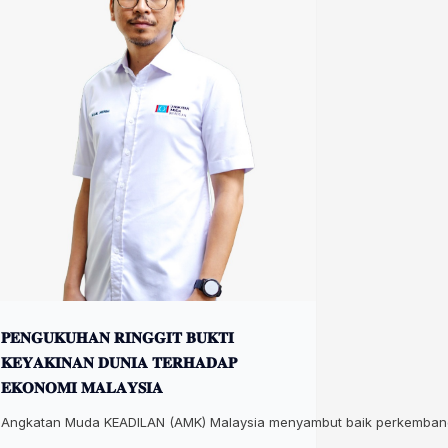
𝐏𝐄𝐍𝐆𝐔𝐊𝐔𝐇𝐀𝐍 𝐑𝐈𝐍𝐆𝐆𝐈𝐓 𝐁𝐔𝐊𝐓𝐈
𝐊𝐄𝐘𝐀𝐊𝐈𝐍𝐀𝐍 𝐃𝐔𝐍𝐈𝐀 𝐓𝐄𝐑𝐇𝐀𝐃𝐀𝐏
𝐄𝐊𝐎𝐍𝐎𝐌𝐈 𝐌𝐀𝐋𝐀𝐘𝐒𝐈𝐀
Angkatan Muda KEADILAN (AMK) Malaysia menyambut baik perkembangan