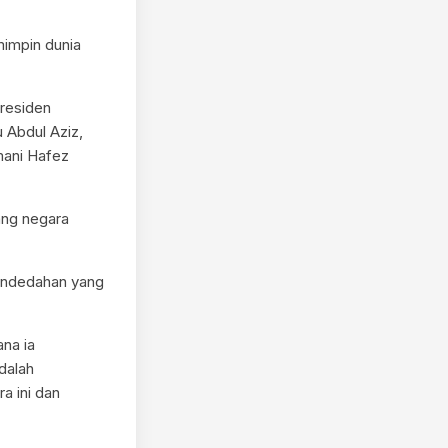
impin dunia
Presiden
 Abdul Aziz,
mani Hafez
ang negara
pendedahan yang
ana ia
dalah
a ini dan