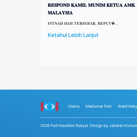
𝐑𝐄𝐒𝐏𝐎𝐍𝐃 𝐊𝐀𝐌𝐈𝐋 𝐌𝐔𝐍𝐈𝐌 𝐊𝐄𝐓𝐔𝐀 𝐀𝐌𝐊
𝐌𝐀𝐋𝐀𝐘𝐒𝐈𝐀
𝐅𝐈𝐓𝐍𝐀𝐇 𝐃𝐀𝐇 𝐓𝐄𝐑𝐒𝐄𝐁𝐀𝐑, 𝐑𝐄𝐏𝐔𝐓�...
Ketahui Lebih Lanjut
Utama
Maklumat Parti
Wakil Raky
2026
Parti Keadilan Rakyat
. Design by Jabatan Komun