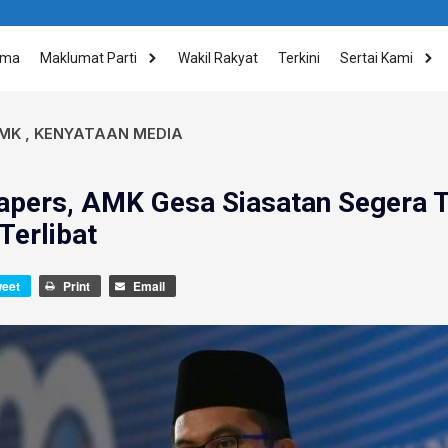
ama
Maklumat Parti
Wakil Rakyat
Terkini
Sertai Kami
MK
,
KENYATAAN MEDIA
apers, AMK Gesa Siasatan Segera 
Terlibat
weet
Print
Email