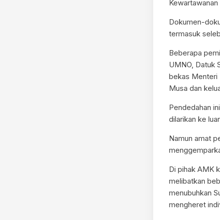
Kewartawanan S
Dokumen-dokum
termasuk selebr
Beberapa pemim
UMNO, Datuk Se
bekas Menteri
Musa dan kelua
Pendedahan ini
dilarikan ke lu
Namun amat pel
menggemparkan
Di pihak AMK ki
melibatkan beb
menubuhkan Sur
mengheret indi