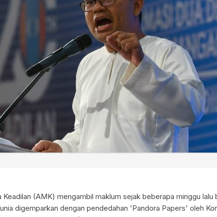
 Keadilan (AMK) mengambil maklum sejak beberapa minggu lalu 
dunia digemparkan dengan pendedahan 'Pandora Papers' oleh Ko