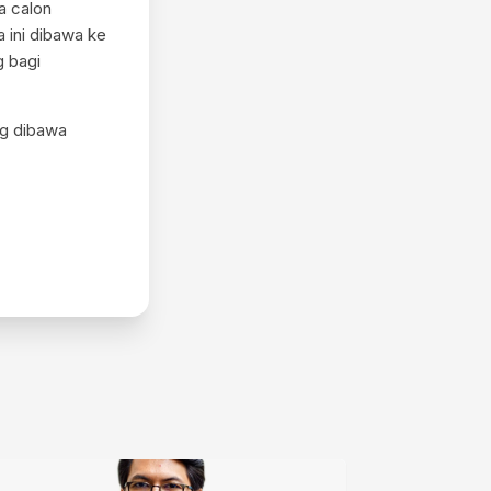
a calon
 ini dibawa ke
g bagi
ng dibawa