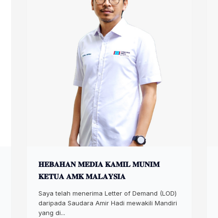
𝐇𝐄𝐁𝐀𝐇𝐀𝐍 𝐌𝐄𝐃𝐈𝐀 𝐊𝐀𝐌𝐈𝐋 𝐌𝐔𝐍𝐈𝐌
𝐊𝐄𝐓𝐔𝐀 𝐀𝐌𝐊 𝐌𝐀𝐋𝐀𝐘𝐒𝐈𝐀
Saya telah menerima Letter of Demand (LOD)
daripada Saudara Amir Hadi mewakili Mandiri
yang di...