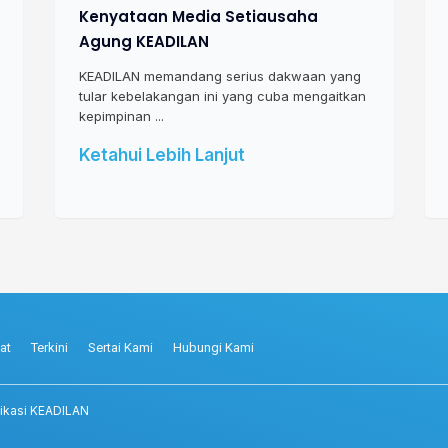
Kenyataan Media Setiausaha
Agung KEADILAN
KEADILAN memandang serius dakwaan yang
tular kebelakangan ini yang cuba mengaitkan
kepimpinan ...
Ketahui Lebih Lanjut
at
Terkini
Sertai Kami
Hubungi Kami
ikasi KEADILAN