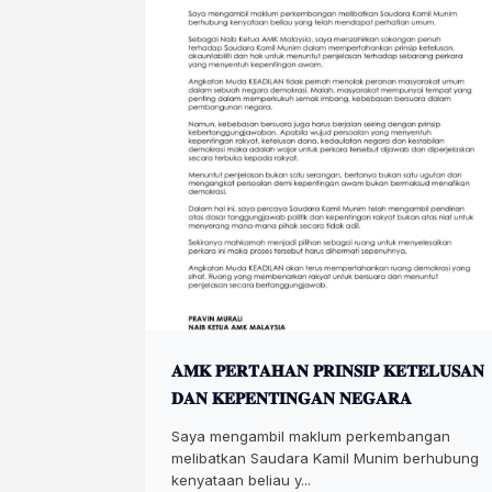
𝐀𝐌𝐊 𝐏𝐄𝐑𝐓𝐀𝐇𝐀𝐍 𝐏𝐑𝐈𝐍𝐒𝐈𝐏 𝐊𝐄𝐓𝐄𝐋𝐔𝐒𝐀𝐍
𝐃𝐀𝐍 𝐊𝐄𝐏𝐄𝐍𝐓𝐈𝐍𝐆𝐀𝐍 𝐍𝐄𝐆𝐀𝐑𝐀
Saya mengambil maklum perkembangan
melibatkan Saudara Kamil Munim berhubung
kenyataan beliau y...