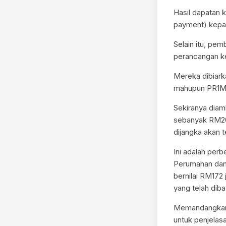
Hasil dapatan 
payment) kepa
Selain itu, pe
perancangan ke
Mereka dibiark
mahupun PR1M
Sekiranya diam
sebanyak RM20
dijangka akan 
Ini adalah pe
Perumahan dan
bernilai RM172
yang telah diba
Memandangkan P
untuk penjelas