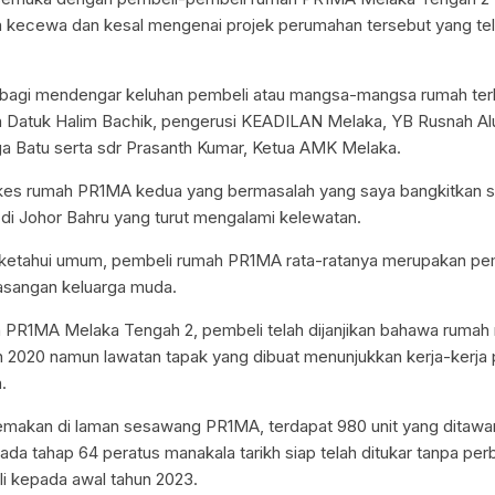
a kecewa dan kesal mengenai projek perumahan tersebut yang te
 bagi mendengar keluhan pembeli atau mangsa-mangsa rumah ter
h Datuk Halim Bachik, pengerusi KEADILAN Melaka, YB Rusnah Alua
a Batu serta sdr Prasanth Kumar, Ketua AMK Melaka.
 kes rumah PR1MA kedua yang bermasalah yang saya bangkitkan 
i Johor Bahru yang turut mengalami kelewatan.
iketahui umum, pembeli rumah PR1MA rata-ratanya merupakan pe
asangan keluarga muda.
 PR1MA Melaka Tengah 2, pembeli telah dijanjikan bahawa rumah
n 2020 namun lawatan tapak yang dibuat menunjukkan kerja-kerja
.
makan di laman sesawang PR1MA, terdapat 980 unit yang ditawar
ada tahap 64 peratus manakala tarikh siap telah ditukar tanpa pe
i kepada awal tahun 2023.