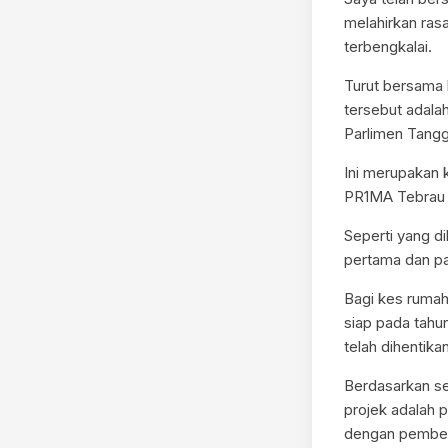
melahirkan ras
terbengkalai.
Turut bersama
tersebut adala
Parlimen Tangg
Ini merupakan
PR1MA Tebrau d
Seperti yang d
pertama dan p
Bagi kes rumah
siap pada tahu
telah dihentikan
Berdasarkan se
projek adalah p
dengan pembel