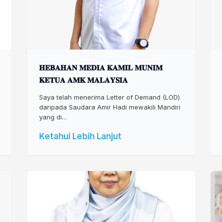
𝐇𝐄𝐁𝐀𝐇𝐀𝐍 𝐌𝐄𝐃𝐈𝐀 𝐊𝐀𝐌𝐈𝐋 𝐌𝐔𝐍𝐈𝐌
𝐊𝐄𝐓𝐔𝐀 𝐀𝐌𝐊 𝐌𝐀𝐋𝐀𝐘𝐒𝐈𝐀
Saya telah menerima Letter of Demand (LOD)
daripada Saudara Amir Hadi mewakili Mandiri
yang di...
Ketahui Lebih Lanjut