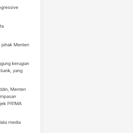
ogressive
ta
 pihak Menteri
ggung kerugian
 bank, yang
din, Menteri
pampasan
rojek PR1MA
alui media