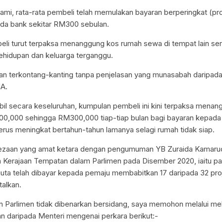
kami, rata-rata pembeli telah memulakan bayaran berperingkat (pr
da bank sekitar RM300 sebulan.
mbeli turut terpaksa menanggung kos rumah sewa di tempat lain ser
hidupan dan keluarga terganggu.
an terkontang-kanting tanpa penjelasan yang munasabah daripada
A.
bil secara keseluruhan, kumpulan pembeli ini kini terpaksa menan
0,000 sehingga RM300,000 tiap-tiap bulan bagi bayaran kepada
terus meningkat bertahun-tahun lamanya selagi rumah tidak siap.
rbezaan yang amat ketara dengan pengumuman YB Zuraida Kamarud
 Kerajaan Tempatan dalam Parlimen pada Disember 2020, iaitu 
 juta telah dibayar kepada pemaju membabitkan 17 daripada 32 p
talkan.
arlimen tidak dibenarkan bersidang, saya memohon melalui mel
an daripada Menteri mengenai perkara berikut:-