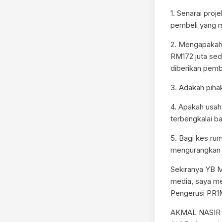
1. Senarai proj
pembeli yang m
2. Mengapakah
RM172 juta sed
diberikan pem
3. Adakah piha
4. Apakah usa
terbengkalai b
5. Bagi kes r
mengurangkan 
Sekiranya YB M
media, saya m
Pengerusi PR1
AKMAL NASIR