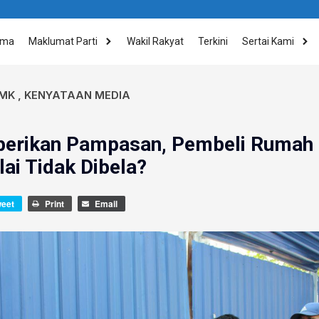
ama
Maklumat Parti
Wakil Rakyat
Terkini
Sertai Kami
MK
,
KENYATAAN MEDIA
berikan Pampasan, Pembeli Ruma
ai Tidak Dibela?
weet
Print
Email