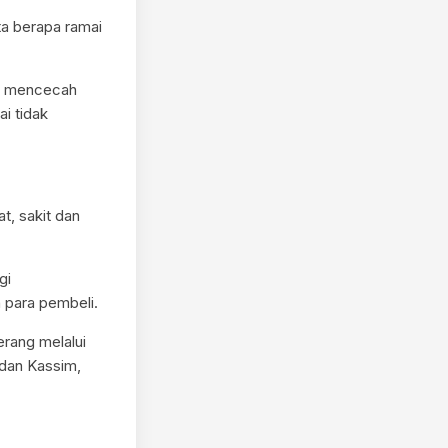
rta berapa ramai
an mencecah
i tidak
, sakit dan
gi
para pembeli.
rang melalui
dan Kassim,