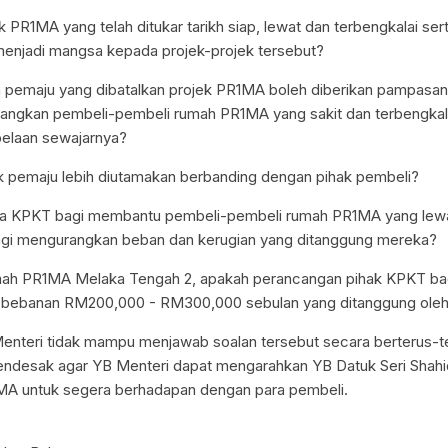
ek PR1MA yang telah ditukar tarikh siap, lewat dan terbengkalai se
enjadi mangsa kepada projek-projek tersebut?
 pemaju yang dibatalkan projek PR1MA boleh diberikan pampas
angkan pembeli-pembeli rumah PR1MA yang sakit dan terbengkala
belaan sewajarnya?
k pemaju lebih diutamakan berbanding dengan pihak pembeli?
ha KPKT bagi membantu pembeli-pembeli rumah PR1MA yang lewat
agi mengurangkan beban dan kerugian yang ditanggung mereka?
umah PR1MA Melaka Tengah 2, apakah perancangan pihak KPKT ba
bebanan RM200,000 - RM300,000 sebulan yang ditanggung oleh 
enteri tidak mampu menjawab soalan tersebut secara berterus-te
endesak agar YB Menteri dapat mengarahkan YB Datuk Seri Shahi
MA untuk segera berhadapan dengan para pembeli.