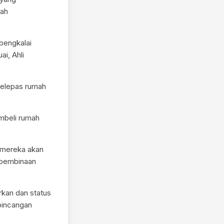
lah
bengkalai
i, Ahli
selepas rumah
mbeli rumah
 mereka akan
 pembinaan
kan dan status
rbincangan