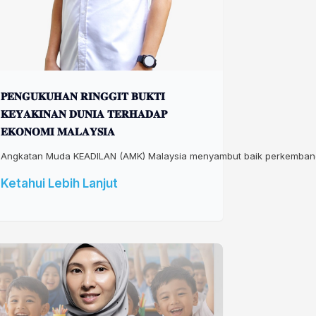
𝐏𝐄𝐍𝐆𝐔𝐊𝐔𝐇𝐀𝐍 𝐑𝐈𝐍𝐆𝐆𝐈𝐓 𝐁𝐔𝐊𝐓𝐈
𝐊𝐄𝐘𝐀𝐊𝐈𝐍𝐀𝐍 𝐃𝐔𝐍𝐈𝐀 𝐓𝐄𝐑𝐇𝐀𝐃𝐀𝐏
𝐄𝐊𝐎𝐍𝐎𝐌𝐈 𝐌𝐀𝐋𝐀𝐘𝐒𝐈𝐀
Angkatan Muda KEADILAN (AMK) Malaysia menyambut baik perkembangan
Ketahui Lebih Lanjut