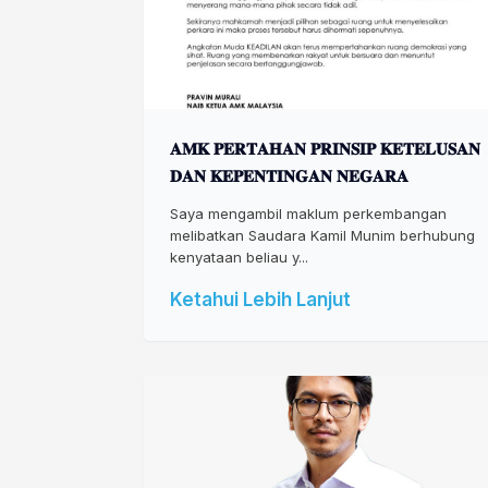
𝐀𝐌𝐊 𝐏𝐄𝐑𝐓𝐀𝐇𝐀𝐍 𝐏𝐑𝐈𝐍𝐒𝐈𝐏 𝐊𝐄𝐓𝐄𝐋𝐔𝐒𝐀𝐍
𝐃𝐀𝐍 𝐊𝐄𝐏𝐄𝐍𝐓𝐈𝐍𝐆𝐀𝐍 𝐍𝐄𝐆𝐀𝐑𝐀
Saya mengambil maklum perkembangan
melibatkan Saudara Kamil Munim berhubung
kenyataan beliau y...
Ketahui Lebih Lanjut