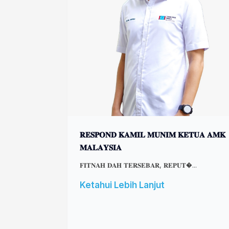
𝐑𝐄𝐒𝐏𝐎𝐍𝐃 𝐊𝐀𝐌𝐈𝐋 𝐌𝐔𝐍𝐈𝐌 𝐊𝐄𝐓𝐔𝐀 𝐀𝐌𝐊
𝐌𝐀𝐋𝐀𝐘𝐒𝐈𝐀
𝐅𝐈𝐓𝐍𝐀𝐇 𝐃𝐀𝐇 𝐓𝐄𝐑𝐒𝐄𝐁𝐀𝐑, 𝐑𝐄𝐏𝐔𝐓�...
Ketahui Lebih Lanjut